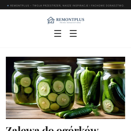
★
REMONTPLUS – TWOJA PRZESTRZEŃ, NASZE INSPIRACJE I FACHOWE DORADZTWO.
☰
☰
Zalewa do ogórków