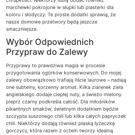
chrupkości. Niektórzy lubią dodać również
marchewki pokrojone w słupki lub plasterki dla
koloru i słodyczy. Te proste dodatki sprawią, że
nasze domowe przetwory będą jeszcze
smaczniejsze.
Wybór Odpowiednich
Przypraw do Zalewy
Przyprawy to prawdziwa magia w procesie
przygotowania ogórków konserwowych. Do mojej
zalewy obowiązkowo trafiają liście laurowe – nadają
one subtelny, korzenny aromat. Kilka ziarenek ziela
angielskiego dodaje ciepłej nuty, a świeżo mielony
pieprz czarny podkreśla całość. Dla miłośników
pikantnych smaków, świetnym dodatkiem będzie
szczypta suszonego chili lub kilka całych papryczek
chili. Niektórzy dodają również płaską łyżeczkę
gorczycy, która razem z octem tworzy idealną