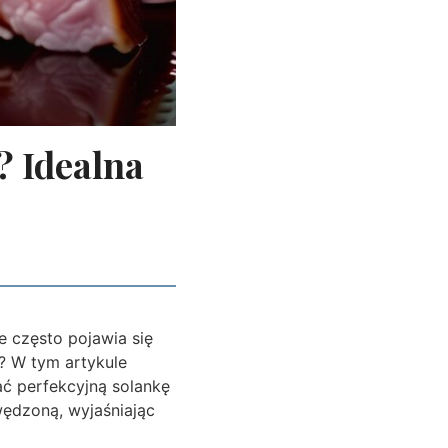
? Idealna
e często pojawia się
a? W tym artykule
ć perfekcyjną solankę
ędzoną, wyjaśniając