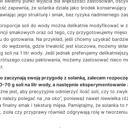
wi świetny punkt wyjścia dla większości zastosowań, oscyl
 ilość zapewnia, że solanka działa jako środek konserwujący
awiając jego strukturę i smak, bez ryzyka nadmiernego zas
 proporcje soli do wody można delikatnie modyfikować w z
encji smakowych oraz od tego, czy przygotowujemy mięso
u do gotowania. Na przykład, jeśli chcemy uzyskać bardzi
do wędzenia, gdzie trwałość jest kluczowa, możemy skłani
 g soli na 1 litr wody. Jeśli jednak preferujemy delikatnie
krótszego czasu peklowania, możemy zastosować nieco mni
r.
ero zaczynają swoją przygodę z solanką, zalecam rozpocz
60-70 g soli na litr wody, a następnie eksperymentowanie z
ne jest, aby precyzyjnie odmierzyć ilość soli, czy to zwyk
 należy polegać na „na oko”, ponieważ nawet niewielka różni
inalny smak i teksturę mięsa. Pamiętajmy, że solanka to ni
er, zioła czy przyprawy również odgrywają rolę w tworzeniu 