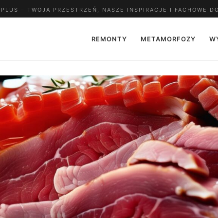
LUS – TWOJA PRZESTRZEŃ, NASZE INSPIRACJE I FACHOWE D
REMONTY
METAMORFOZY
W