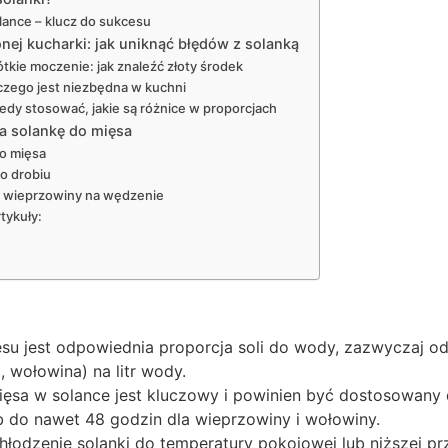
lance – klucz do sukcesu
j kucharki: jak uniknąć błędów z solanką
ótkie moczenie: jak znaleźć złoty środek
aczego jest niezbędna w kuchni
iedy stosować, jakie są różnice w proporcjach
a solankę do mięsa
o mięsa
o drobiu
o wieprzowiny na wędzenie
tykuły:
su jest odpowiednia proporcja soli do wody, zazwyczaj od
 wołowina) na litr wody.
ęsa w solance jest kluczowy i powinien być dostosowany 
yb do nawet 48 godzin dla wieprzowiny i wołowiny.
hłodzenie solanki do temperatury pokojowej lub niższej pr