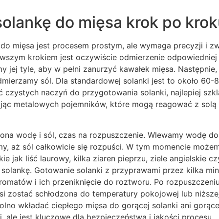
solankę do mięsa krok po kro
do mięsa jest procesem prostym, ale wymaga precyzji i zw
rwszym krokiem jest oczywiście odmierzenie odpowiedniej 
 jej tyle, aby w pełni zanurzyć kawałek mięsa. Następnie,
mierzamy sól. Dla standardowej solanki jest to około 60-80 
 czystych naczyń do przygotowania solanki, najlepiej szk
kając metalowych pojemników, które mogą reagować z solą
na wodę i sól, czas na rozpuszczenie. Wlewamy wodę do
amy, aż sól całkowicie się rozpuści. W tym momencie moż
e jak liść laurowy, kilka ziaren pieprzu, ziele angielskie 
solankę. Gotowanie solanki z przyprawami przez kilka mi
aromatów i ich przeniknięcie do roztworu. Po rozpuszczeniu
si zostać schłodzona do temperatury pokojowej lub niższ
wolno wkładać ciepłego mięsa do gorącej solanki ani gorące
, ale jest kluczowe dla bezpieczeństwa i jakości procesu.