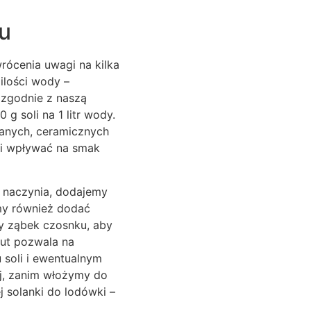
ku
rócenia uwagi na kilka
ilości wody –
 zgodnie z naszą
g soli na 1 litr wody.
lanych, ceramicznych
 i wpływać na smak
 naczynia, dodajemy
emy również dodać
czy ząbek czosnku, aby
nut pozwala na
 soli i ewentualnym
ej, zanim włożymy do
j solanki do lodówki –