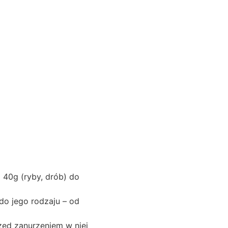
 40g (ryby, drób) do
do jego rodzaju – od
zed zanurzeniem w niej