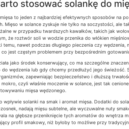
arto stosować solankę do mi
mięsa to jeden z najbardziej efektywnych sposobów na podn
 Mięso w solance zyskuje nie tylko na soczystości, ale tak
ażalne w przypadku twardszych kawałków, takich jak woło
ym, że roztwór soli w wodzie przenika do włókien mięśnio
ki temu, nawet podczas długiego pieczenia czy wędzenia, 
a, co jest częstym problemem przy bezpośrednim gotowani
iała jako środek konserwujący, co ma szczególne znaczen
do wędzenia lub gdy chcemy przedłużyć jego świeżość. S
ganizmów, zapewniając bezpieczeństwo i dłuższą trwałość
okro, czyli właśnie moczenie w solance, jest tak cenione 
otowywaniu mięsa wędzonego.
wpływie solanki na smak i aromat mięsa. Dodatki do solanki
zosnek, nadają mięsu subtelne, ale wyczuwalne nuty sma
ala na głębsze przeniknięcie tych aromatów do wnętrza mi
ujący profil smakowy, niż byłoby to możliwe przy tradycy