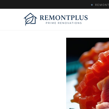
★
REMONTP