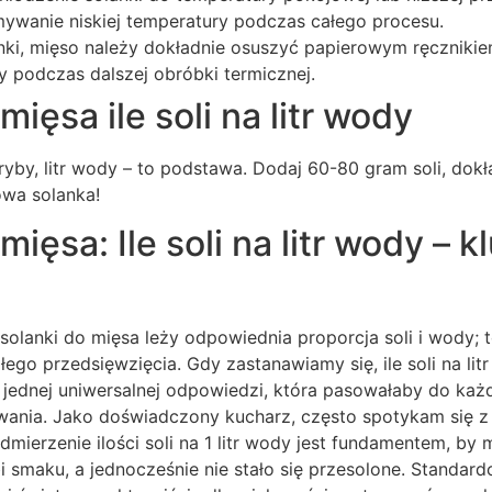
mywanie niskiej temperatury podczas całego procesu.
anki, mięso należy dokładnie osuszyć papierowym ręczniki
ty podczas dalszej obróbki termicznej.
ięsa ile soli na litr wody
ryby, litr wody – to podstawa. Dodaj 60-80 gram soli, dokł
owa solanka!
mięsa: Ile soli na litr wody – 
solanki do mięsa leży odpowiednia proporcja soli i wody; 
ego przedsięwzięcia. Gdy zastanawiamy się, ile soli na lit
 jednej uniwersalnej odpowiedzi, która pasowałaby do każ
ania. Jako doświadczony kucharz, często spotykam się z
ierzenie ilości soli na 1 litr wody jest fundamentem, by m
bi smaku, a jednocześnie nie stało się przesolone. Standa