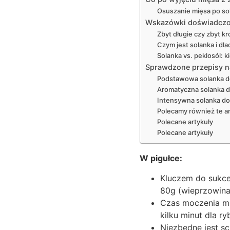
Osuszanie mięsa po so
Wskazówki doświadczone
Zbyt długie czy zbyt kr
Czym jest solanka i dl
Solanka vs. peklosól: k
Sprawdzone przepisy n
Podstawowa solanka d
Aromatyczna solanka d
Intensywna solanka d
Polecamy również te ar
Polecane artykuły
Polecane artykuły
W pigułce:
Kluczem do sukce
80g (wieprzowina,
Czas moczenia mi
kilku minut dla r
Niezbędne jest sc