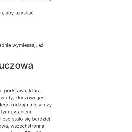
em, aby uzyskać
adnie wymieszaj, aż
kluczowa
to podstawa, która
r wody, kluczowe jest
dego rodzaju mięsa czy
 tym pytaniem,
ięso stało się bardziej
rdowa, wszechstronna