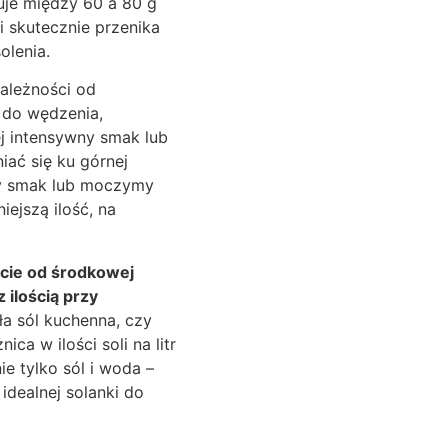
uje między 60 a 80 g
 i skutecznie przenika
olenia.
ależności od
 do wędzenia,
ej intensywny smak lub
ać się ku górnej
jszy smak lub moczymy
ejszą ilość, na
ęcie od środkowej
 ilością przy
ła sól kuchenna, czy
ca w ilości soli na litr
e tylko sól i woda –
idealnej solanki do