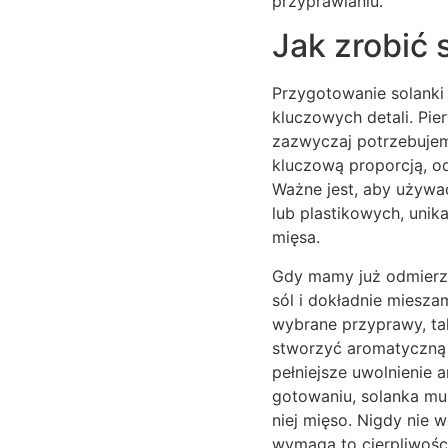
przyprawianiu.
Jak zrobić 
Przygotowanie solanki 
kluczowych detali. Pie
zazwyczaj potrzebujemy
kluczową proporcją, od
Ważne jest, aby używać
lub plastikowych, uni
mięsa.
Gdy mamy już odmierzo
sól i dokładnie miesz
wybrane przyprawy, taki
stworzyć aromatyczną 
pełniejsze uwolnienie 
gotowaniu, solanka mu
niej mięso. Nigdy nie 
wymaga to cierpliwości