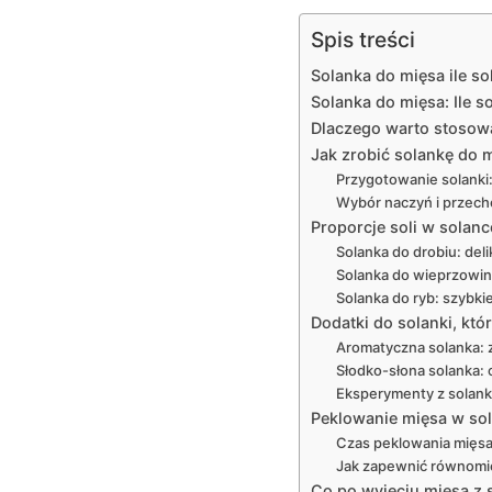
Spis treści
Solanka do mięsa ile sol
Solanka do mięsa: Ile s
Dlaczego warto stosow
Jak zrobić solankę do 
Przygotowanie solanki:
Wybór naczyń i przech
Proporcje soli w solanc
Solanka do drobiu: deli
Solanka do wieprzowiny
Solanka do ryb: szybki
Dodatki do solanki, kt
Aromatyczna solanka: z
Słodko-słona solanka: c
Eksperymenty z solank
Peklowanie mięsa w sol
Czas peklowania mięsa
Jak zapewnić równomi
Co po wyjęciu mięsa z 