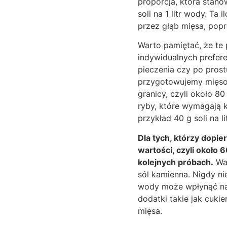
proporcja, która stano
soli na 1 litr wody. Ta
przez głąb mięsa, popr
Warto pamiętać, że te
indywidualnych prefer
pieczenia czy po prost
przygotowujemy mięso 
granicy, czyli około 80
ryby, które wymagają 
przykład 40 g soli na lit
Dla tych, którzy dopi
wartości, czyli około 
kolejnych próbach.
Waż
sól kamienna. Nigdy nie
wody może wpłynąć na f
dodatki takie jak cuki
mięsa.