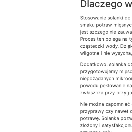
Dlaczego w
Stosowanie solanki do 
smaku potraw mięsnych.
jest szczególnie zauw
Proces ten polega na t
cząsteczki wody. Dzię
wilgotne i nie wysych
Dodatkowo, solanka dz
przygotowujemy mięso 
niepożądanych mikroor
powodu peklowanie na m
zwłaszcza przy przyg
Nie można zapomnieć o 
przyprawy czy nawet c
potrawę. Solanka pozw
złożony i satysfakcjon