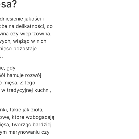
ęsa?
iesienie jakości i
że na delikatności, co
wina czy wieprzowina.
wych, wiążąc w nich
mięso pozostaje
u.
ie, gdy
ól hamuje rozwój
 mięsa. Z tego
w tradycyjnej kuchni,
, takie jak zioła,
kowe, które wzbogacają
ęsa, tworząc bardziej
jnym marynowaniu czy