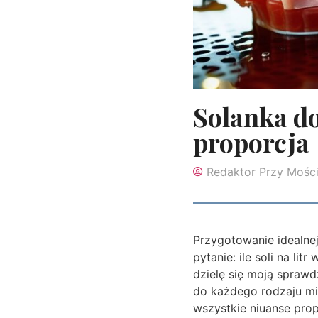
Solanka do 
proporcja
Redaktor Przy Mośc
Przygotowanie idealnej
pytanie: ile soli na l
dzielę się moją spraw
do każdego rodzaju mi
wszystkie niuanse prop