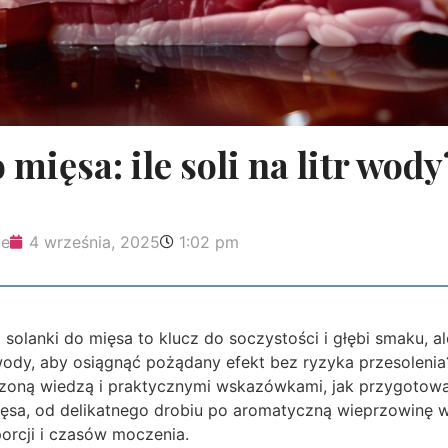
mięsa: ile soli na litr wody
ie
4 września, 2025
1:02 pm
 solanki do mięsa to klucz do soczystości i głębi smaku, al
itr wody, aby osiągnąć pożądany efekt bez ryzyka przesoleni
dzoną wiedzą i praktycznymi wskazówkami, jak przygotowa
ęsa, od delikatnego drobiu po aromatyczną wieprzowinę w
orcji i czasów moczenia.