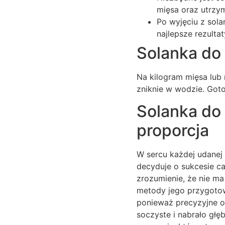
mięsa oraz utrzy
Po wyjęciu z sol
najlepsze rezulta
Solanka do m
Na kilogram mięsa lub 
zniknie w wodzie. Got
Solanka do 
proporcja
W sercu każdej udanej 
decyduje o sukcesie cał
zrozumienie, że nie ma
metody jego przygotow
ponieważ precyzyjne odm
soczyste i nabrało głę