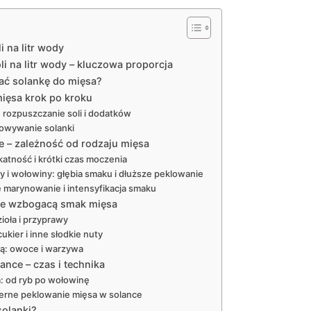
i na litr wody
oli na litr wody – kluczowa proporcja
ać solankę do mięsa?
mięsa krok po kroku
 rozpuszczanie soli i dodatków
owywanie solanki
e – zależność od rodzaju mięsa
katność i krótki czas moczenia
 i wołowiny: głębia smaku i dłuższe peklowanie
e marynowanie i intensyfikacja smaku
óre wzbogacą smak mięsa
ioła i przyprawy
ukier i inne słodkie nuty
ą: owoce i warzywa
ance – czas i technika
: od ryb po wołowinę
erne peklowanie mięsa w solance
solanki?