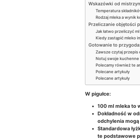
Wskazówki od mistrzyni
Temperatura składnikó
Rodzaj mleka a wynik
Przeliczanie objętości
Jak łatwo przeliczyć ml
Kiedy zastąpić mleko 
Gotowanie to przygoda:
Zawsze czytaj przepis
Notuj swoje kuchenne
Polecamy również te ar
Polecane artykuły
Polecane artykuły
W pigułce:
100 ml mleka to w
Dokładność w odm
odchylenia mogą 
Standardowa łyżk
te podstawowe pr