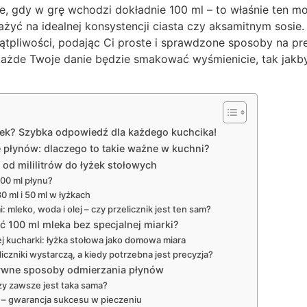
e, gdy w grę wchodzi dokładnie 100 ml – to właśnie ten m
yć na idealnej konsystencji ciasta czy aksamitnym sosie.
ątpliwości, podając Ci proste i sprawdzone sposoby na pr
każde Twoje danie będzie smakować wyśmienicie, tak jakby
łyżek? Szybka odpowiedź dla każdego kuchcika!
 płynów: dlaczego to takie ważne w kuchni?
: od mililitrów do łyżek stołowych
100 ml płynu?
30 ml i 50 ml w łyżkach
 mleko, woda i olej – czy przelicznik jest ten sam?
ć 100 ml mleka bez specjalnej miarki?
 kucharki: łyżka stołowa jako domowa miara
iczniki wystarczą, a kiedy potrzebna jest precyzja?
natywne sposoby odmierzania płynów
czy zawsze jest taka sama?
 – gwarancja sukcesu w pieczeniu