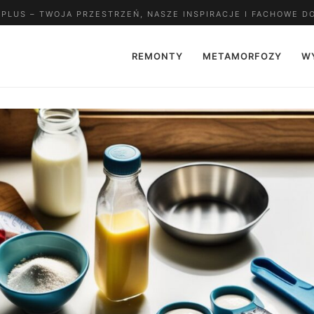
LUS – TWOJA PRZESTRZEŃ, NASZE INSPIRACJE I FACHOWE D
REMONTY
METAMORFOZY
W