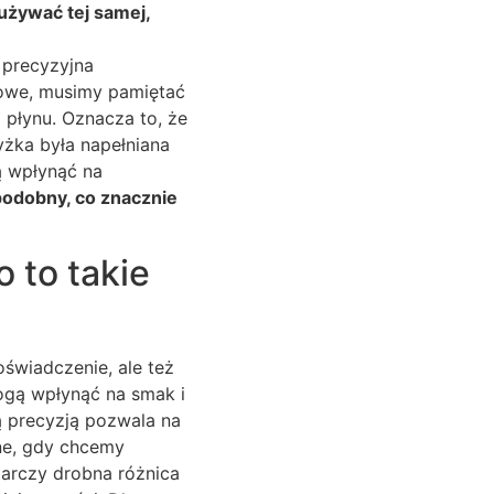
używać tej samej,
 precyzyjna
łowe, musimy pamiętać
płynu. Oznacza to, że
yżka była napełniana
ą wpłynąć na
 podobny, co znacznie
 to takie
oświadczenie, ale też
ogą wpłynąć na smak i
ą precyzją pozwala na
tne, gdy chcemy
arczy drobna różnica