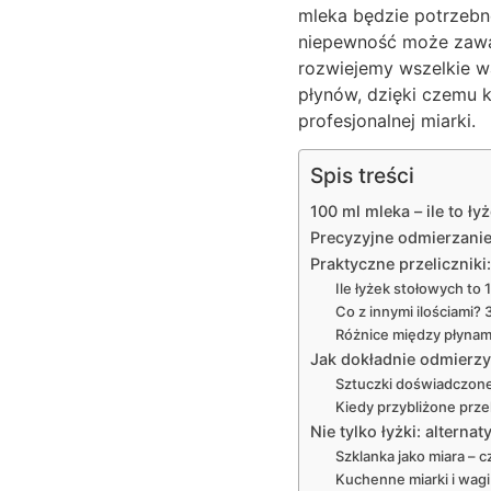
mleka będzie potrzebn
niepewność może zaważ
rozwiejemy wszelkie w
płynów, dzięki czemu 
profesjonalnej miarki.
Spis treści
100 ml mleka – ile to 
Precyzyjne odmierzanie
Praktyczne przeliczniki
Ile łyżek stołowych to 
Co z innymi ilościami? 
Różnice między płynami:
Jak dokładnie odmierzy
Sztuczki doświadczonej
Kiedy przybliżone przel
Nie tylko łyżki: alter
Szklanka jako miara – 
Kuchenne miarki i wagi