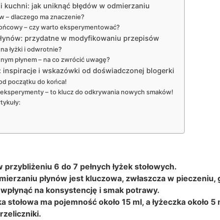
 kuchni: jak uniknąć błędów w odmierzaniu
w – dlaczego ma znaczenie?
 końcowy – czy warto eksperymentować?
 płynów: przydatne w modyfikowaniu przepisów
 na łyżki i odwrotnie?
innym płynem – na co zwrócić uwagę?
 inspiracje i wskazówki od doświadczonej blogerki
 od początku do końca!
 eksperymenty – to klucz do odkrywania nowych smaków!
tykuły:
 przybliżeniu 6 do 7 pełnych łyżek stołowych.
ierzaniu płynów jest kluczowa, zwłaszcza w pieczeniu, 
wpłynąć na konsystencję i smak potrawy.
a stołowa ma pojemność około 15 ml, a łyżeczka około 5 
zeliczniki.