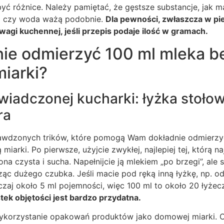
ć różnice. Należy pamiętać, że gęstsze substancje, jak m
o czy woda ważą podobnie.
Dla pewności, zwłaszcza w pi
 wagi kuchennej, jeśli przepis podaje ilość w gramach.
nie odmierzyć 100 ml mleka b
miarki?
wiadczonej kucharki: łyżka stołow
ra
awdzonych trików, które pomogą Wam dokładnie odmierzy
 miarki. Po pierwsze, użyjcie zwykłej, najlepiej tej, którą na
 ona czysta i sucha. Napełnijcie ją mlekiem „po brzegi”, ale
ząc dużego czubka. Jeśli macie pod ręką inną łyżkę, np. od
zaj około 5 ml pojemności, więc 100 ml to około 20 łyżec
k objętości jest bardzo przydatna.
wykorzystanie opakowań produktów jako domowej miarki. 