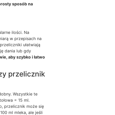
prosty sposób na
arne ilości. Na
miarą w przepisach na
przeliczniki ułatwiają
ę dania lub gdy
ie, aby szybko i łatwo
zy przelicznik
dobny. Wszystkie te
tołowa = 15 ml.
, przelicznik może się
100 ml mleka, ale jeśli