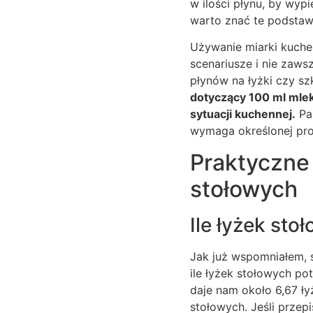
w ilości płynu, by wyp
warto znać te podstawo
Używanie miarki kuchen
scenariusze i nie zaws
płynów na łyżki czy szk
dotyczący 100 ml mlek
sytuacji kuchennej.
Pam
wymaga określonej pro
Praktyczne p
stołowych
Ile łyżek sto
Jak już wspomniałem, 
ile łyżek stołowych po
daje nam około 6,67 ł
stołowych. Jeśli przep