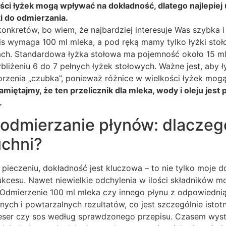
ści łyżek mogą wpływać na dokładność, dlatego najlepiej 
i do odmierzania.
onkretów, bo wiem, że najbardziej interesuje Was szybka i
s wymaga 100 ml mleka, a pod ręką mamy tylko łyżki sto
ach. Standardowa łyżka stołowa ma pojemność około 15 ml 
bliżeniu 6 do 7 pełnych łyżek stołowych. Ważne jest, aby ł
worzenia „czubka”, ponieważ różnice w wielkości łyżek mog
amiętajmy, że ten przelicznik dla mleka, wody i oleju jest
.
odmierzanie płynów: dlaczego
chni?
pieczeniu, dokładność jest kluczowa – to nie tylko moje d
cesu. Nawet niewielkie odchylenia w ilości składników m
 Odmierzenie 100 ml mleka czy innego płynu z odpowiedni
ych i powtarzalnych rezultatów, co jest szczególnie isto
eser czy sos według sprawdzonego przepisu. Czasem wyst