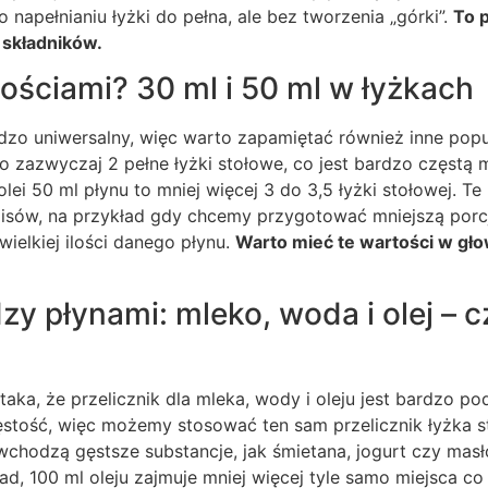
o napełnianiu łyżki do pełna, ale bez tworzenia „górki”.
To 
 składników.
lościami? 30 ml i 50 ml w łyżkach
ardzo uniwersalny, więc warto zapamiętać również inne popul
to zazwyczaj 2 pełne łyżki stołowe, co jest bardzo częstą 
olei 50 ml płynu to mniej więcej 3 do 3,5 łyżki stołowej. Te 
sów, na przykład gdy chcemy przygotować mniejszą porcj
wielkiej ilości danego płynu.
Warto mieć te wartości w głow
y płynami: mleko, woda i olej – c
aka, że przelicznik dla mleka, wody i oleju jest bardzo po
stość, więc możemy stosować ten sam przelicznik łyżka s
chodzą gęstsze substancje, jak śmietana, jogurt czy masło
ad, 100 ml oleju zajmuje mniej więcej tyle samo miejsca co 