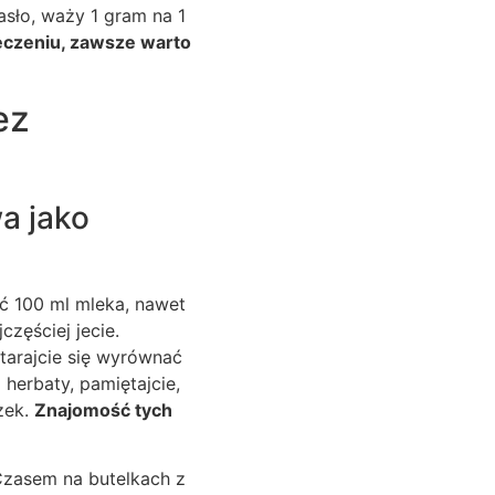
asło, waży 1 gram na 1
eczeniu, zawsze warto
ez
a jako
ć 100 ml mleka, nawet
jczęściej jecie.
 starajcie się wyrównać
 herbaty, pamiętajcie,
zek.
Znajomość tych
Czasem na butelkach z