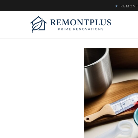
★
REMONTP