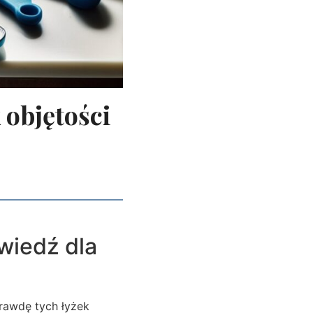
 objętości
wiedź dla
prawdę tych łyżek