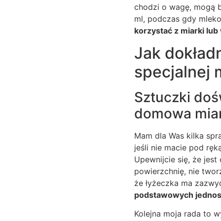
chodzi o wagę, mogą by
ml, podczas gdy mlek
korzystać z miarki lub
Jak dokład
specjalnej 
Sztuczki doś
domowa mia
Mam dla Was kilka spr
jeśli nie macie pod ręką
Upewnijcie się, że jest
powierzchnię, nie twor
że łyżeczka ma zazwyc
podstawowych jednoste
Kolejna moja rada to 