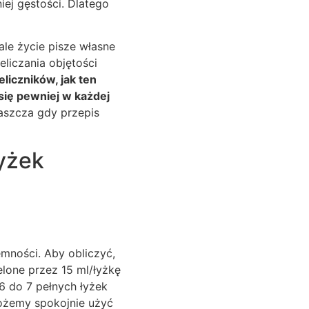
iej gęstości. Dlatego
ale życie pisze własne
liczania objętości
liczników, jak ten
się pewniej w każdej
łaszcza gdy przepis
łyżek
mności. Aby obliczyć,
elone przez 15 ml/łyżkę
6 do 7 pełnych łyżek
 możemy spokojnie użyć