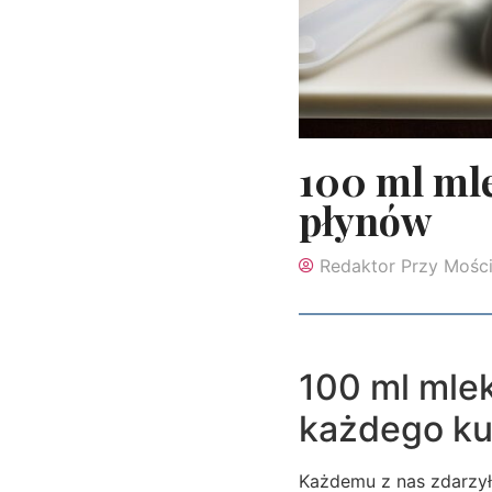
100 ml mle
płynów
Redaktor Przy Mośc
100 ml mlek
każdego ku
Każdemu z nas zdarzyło