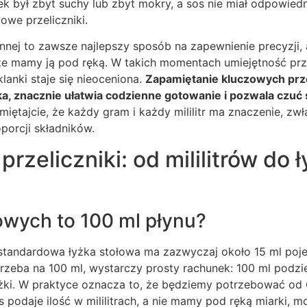
iek był zbyt suchy lub zbyt mokry, a sos nie miał odpowiedn
we przeliczniki.
nej to zawsze najlepszy sposób na zapewnienie precyzji, 
ze mamy ją pod ręką. W takich momentach umiejętność prze
lanki staje się nieoceniona.
Zapamiętanie kluczowych prze
a, znacznie ułatwia codzienne gotowanie i pozwala czuć 
iętajcie, że każdy gram i każdy mililitr ma znaczenie, zw
porcji składników.
rzeliczniki: od mililitrów do 
łowych to 100 ml płynu?
standardowa łyżka stołowa ma zazwyczaj około 15 ml poje
trzeba na 100 ml, wystarczy prosty rachunek: 100 ml podzi
yżki. W praktyce oznacza to, że będziemy potrzebować od 
is podaje ilość w mililitrach, a nie mamy pod ręką miarki,