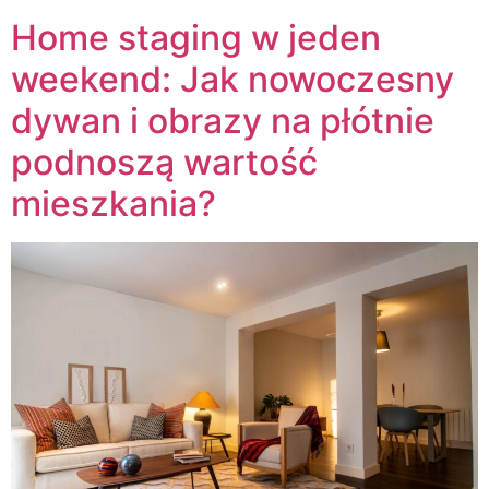
Home staging w jeden
weekend: Jak nowoczesny
dywan i obrazy na płótnie
podnoszą wartość
mieszkania?