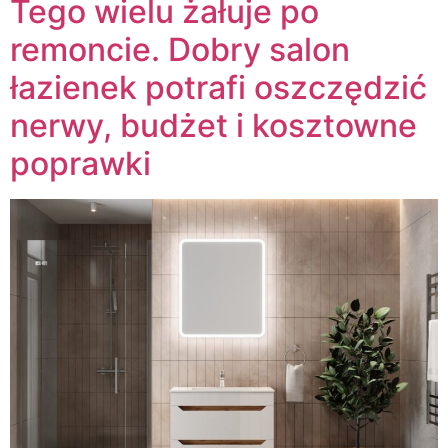
Tego wielu żałuje po
remoncie. Dobry salon
łazienek potrafi oszczędzić
nerwy, budżet i kosztowne
poprawki