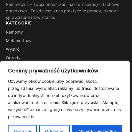
Remontplus – Twoja przestrzeń, nasze inspiracje i fachowe
doradztwo.. Znajdziesz u nas praktyczne porady, trendy i
sprawdzone rozwiązania.
KATEGORIE
Remonty
Metamorfozy
Wystrój
Ogrody
Porady
Cenimy prywatność użytkowników
Inspiracje
Używamy plików cookie, aby poprawić jakość
INFORMACJE
przeglądania, wyświetlać reklamy lub treści dostosowane
Kontakt
do indywidualnych potrzeb użytkowników oraz
Mapa witryny
analizować ruch na stronie. Kliknięcie przycisku „Akceptuj
Polityka prywatności
wszystkie” oznacza zgodę na wykorzystywanie przez nas
plików cookie.
RSS
Dostosuj
Odrzucać
Akceptuj wszystko