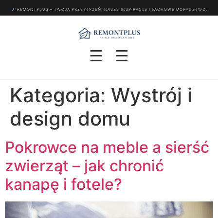
★
REMONTPLUS – TWOJA PRZESTRZEŃ, NASZE INSPIRACJE I FACHOWE DORADZTWO.
☰
☰
Kategoria:
Wystrój i
design domu
Pokrowce na meble a sierść
zwierząt – jak chronić
kanapę i fotele?