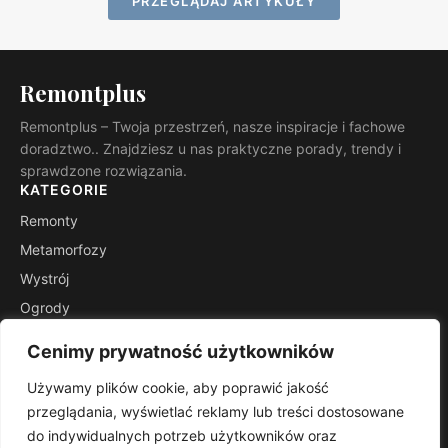
PRZEGLĄDAJ ARTYKUŁY
Remontplus
Remontplus – Twoja przestrzeń, nasze inspiracje i fachowe
doradztwo.. Znajdziesz u nas praktyczne porady, trendy i
sprawdzone rozwiązania.
KATEGORIE
Remonty
Metamorfozy
Wystrój
Ogrody
Porady
Cenimy prywatność użytkowników
Inspiracje
Używamy plików cookie, aby poprawić jakość
INFORMACJE
przeglądania, wyświetlać reklamy lub treści dostosowane
Kontakt
do indywidualnych potrzeb użytkowników oraz