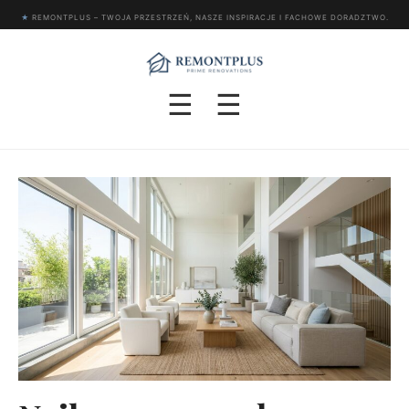
★
REMONTPLUS – TWOJA PRZESTRZEŃ, NASZE INSPIRACJE I FACHOWE DORADZTWO.
☰
☰