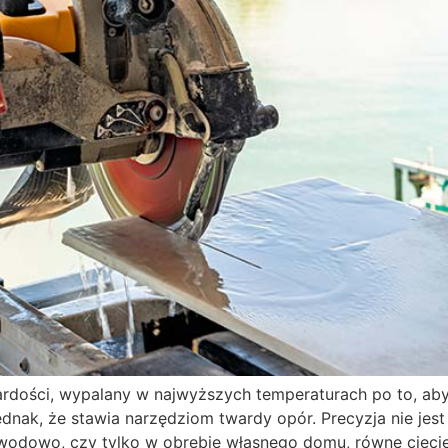
twardości, wypalany w najwyższych temperaturach po to, ab
nak, że stawia narzędziom twardy opór. Precyzja nie jest
awodowo, czy tylko w obrębie własnego domu, równe cięci