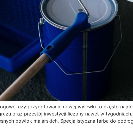
odłogowej czy przygotowanie nowej wylewki to często najdr
gruzu oraz przestój inwestycji liczony nawet w tygodniach
nych powłok malarskich. Specjalistyczna farba do podłogi