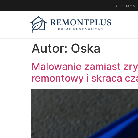
★
REMONTP
Autor:
Oska
Malowanie zamiast zryw
remontowy i skraca cza