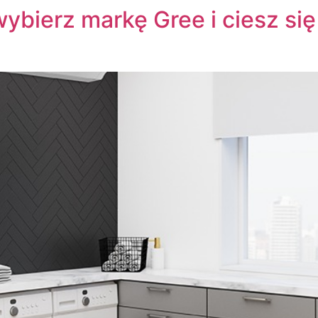
ybierz markę Gree i ciesz si