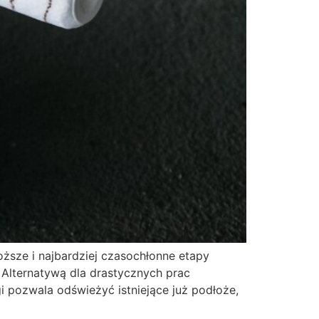
oższe i najbardziej czasochłonne etapy
. Alternatywą dla drastycznych prac
 pozwala odświeżyć istniejące już podłoże,