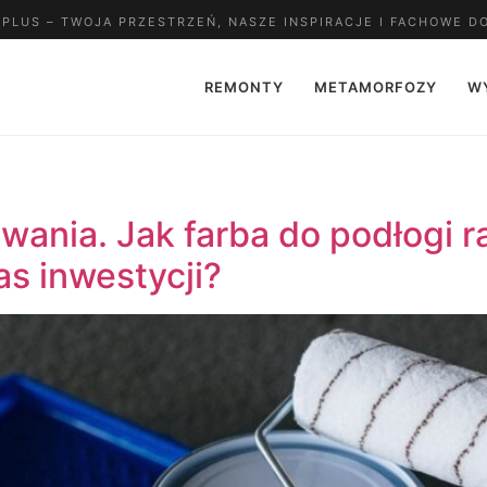
LUS – TWOJA PRZESTRZEŃ, NASZE INSPIRACJE I FACHOWE D
REMONTY
METAMORFOZY
W
ania. Jak farba do podłogi r
s inwestycji?