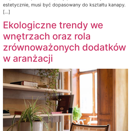
estetycznie, musi być dopasowany do kształtu kanapy.
[…]
Ekologiczne trendy we
wnętrzach oraz rola
zrównoważonych dodatków
w aranżacji