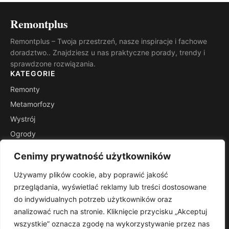
Remontplus
Remontplus – Twoja przestrzeń, nasze inspiracje i fachowe
doradztwo.. Znajdziesz u nas praktyczne porady, trendy i
sprawdzone rozwiązania.
KATEGORIE
Remonty
Metamorfozy
Wystrój
Ogrody
Porady
Cenimy prywatność użytkowników
Inspiracje
Używamy plików cookie, aby poprawić jakość
INFORMACJE
przeglądania, wyświetlać reklamy lub treści dostosowane
Kontakt
do indywidualnych potrzeb użytkowników oraz
Mapa witryny
analizować ruch na stronie. Kliknięcie przycisku „Akceptuj
Polityka prywatności
wszystkie” oznacza zgodę na wykorzystywanie przez nas