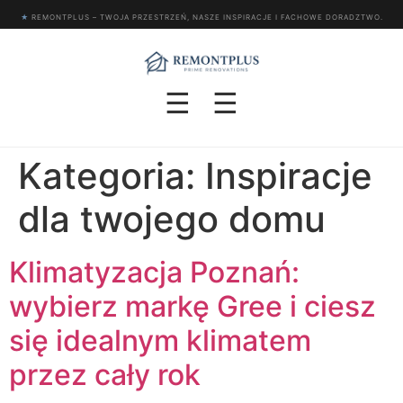
★
REMONTPLUS – TWOJA PRZESTRZEŃ, NASZE INSPIRACJE I FACHOWE DORADZTWO.
☰
☰
Kategoria:
Inspiracje
dla twojego domu
Klimatyzacja Poznań:
wybierz markę Gree i ciesz
się idealnym klimatem
przez cały rok