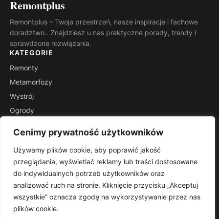
Remontplus
Remontplus – Twoja przestrzeń, nasze inspiracje i fachowe
doradztwo.. Znajdziesz u nas praktyczne porady, trendy i
sprawdzone rozwiązania.
KATEGORIE
Remonty
Metamorfozy
Wystrój
Ogrody
Porady
Cenimy prywatność użytkowników
Inspiracje
Używamy plików cookie, aby poprawić jakość
INFORMACJE
przeglądania, wyświetlać reklamy lub treści dostosowane
Kontakt
do indywidualnych potrzeb użytkowników oraz
Mapa witryny
analizować ruch na stronie. Kliknięcie przycisku „Akceptuj
Polityka prywatności
wszystkie” oznacza zgodę na wykorzystywanie przez nas
plików cookie.
RSS