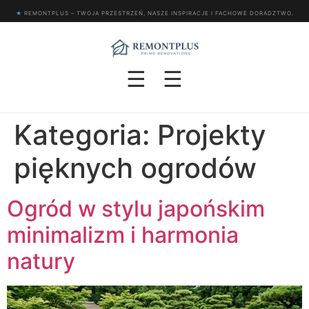
★
REMONTPLUS – TWOJA PRZESTRZEŃ, NASZE INSPIRACJE I FACHOWE DORADZTWO.
☰
☰
Kategoria:
Projekty
pięknych ogrodów
Ogród w stylu japońskim
minimalizm i harmonia
natury