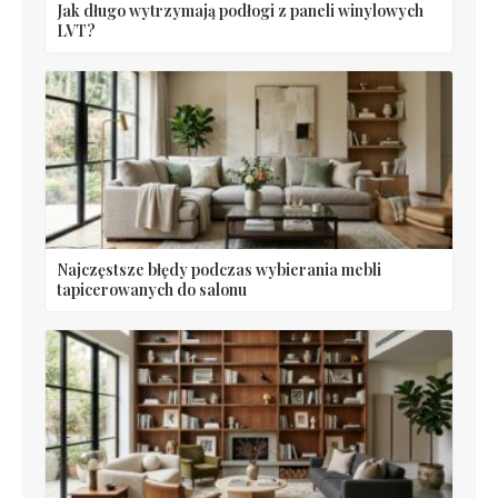
Jak długo wytrzymają podłogi z paneli winylowych
LVT?
Najczęstsze błędy podczas wybierania mebli
tapicerowanych do salonu