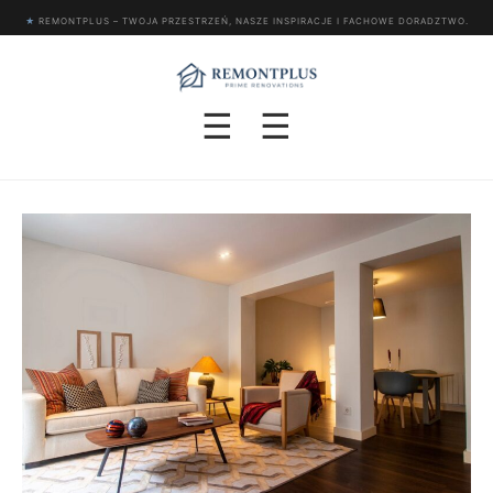
★
REMONTPLUS – TWOJA PRZESTRZEŃ, NASZE INSPIRACJE I FACHOWE DORADZTWO.
☰
☰