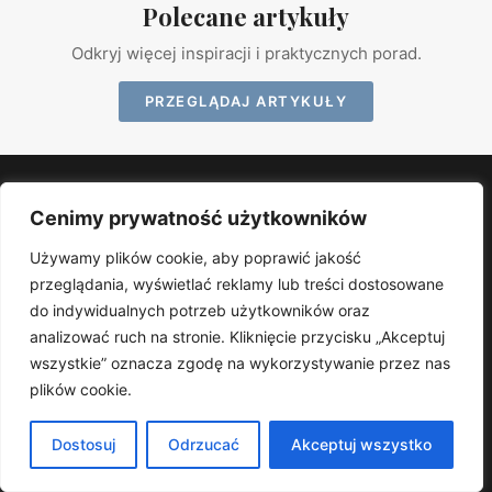
Polecane artykuły
Odkryj więcej inspiracji i praktycznych porad.
PRZEGLĄDAJ ARTYKUŁY
Remontplus
Cenimy prywatność użytkowników
Remontplus – Twoja przestrzeń, nasze inspiracje i fachowe
Używamy plików cookie, aby poprawić jakość
doradztwo.. Znajdziesz u nas praktyczne porady, trendy i
przeglądania, wyświetlać reklamy lub treści dostosowane
sprawdzone rozwiązania.
KATEGORIE
do indywidualnych potrzeb użytkowników oraz
analizować ruch na stronie. Kliknięcie przycisku „Akceptuj
Remonty
wszystkie” oznacza zgodę na wykorzystywanie przez nas
Metamorfozy
plików cookie.
Wystrój
Ogrody
Dostosuj
Odrzucać
Akceptuj wszystko
Porady