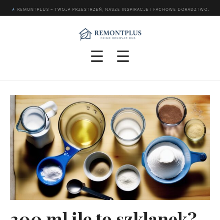
★
REMONTPLUS – TWOJA PRZESTRZEŃ, NASZE INSPIRACJE I FACHOWE DORADZTWO.
☰
☰
300 ml ile to szklanek?