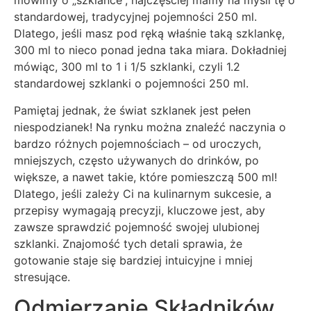
mówimy o „szklance”, najczęściej mamy na myśli tę o
standardowej, tradycyjnej pojemności 250 ml.
Dlatego, jeśli masz pod ręką właśnie taką szklankę,
300 ml to nieco ponad jedna taka miara. Dokładniej
mówiąc, 300 ml to 1 i 1/5 szklanki, czyli 1.2
standardowej szklanki o pojemności 250 ml.
Pamiętaj jednak, że świat szklanek jest pełen
niespodzianek! Na rynku można znaleźć naczynia o
bardzo różnych pojemnościach – od uroczych,
mniejszych, często używanych do drinków, po
większe, a nawet takie, które pomieszczą 500 ml!
Dlatego, jeśli zależy Ci na kulinarnym sukcesie, a
przepisy wymagają precyzji, kluczowe jest, aby
zawsze sprawdzić pojemność swojej ulubionej
szklanki. Znajomość tych detali sprawia, że
gotowanie staje się bardziej intuicyjne i mniej
stresujące.
Odmierzanie Składników