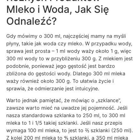
Mleko i Woda, Jak Się
Odnaleźć?
Gdy mówimy o 300 ml, najczęściej mamy na myśli
płyny, takie jak woda czy mleko. W przypadku wody,
sprawa jest prosta – 1 ml wody waży około 1 g, więc
300 ml wody to w przybliżeniu 300 g. Z mlekiem jest
podobnie, ponieważ jego gęstość jest bardzo
zbliżona do gęstości wody. Dlatego 300 ml mleka
waży również około 300 g. To ułatwia życie i
sprawia, że odmierzanie jest intuicyjne.
Warto jednak pamiętać, że mówiąc o „szklance”,
zawsze warto mieć na uwadze jej pojemność. Jeśli
nasza standardowa szklanka to 250 ml, to 300 ml
mleka to 1 i 1/5 takiej szklanki. Jeśli nasz przepis
wymaga 100 ml mleka, to jest to ⅖ szklanki (250 ml).
Z kolei 200 ml mleka to ⅘ szklanki, a 350 ml mleka