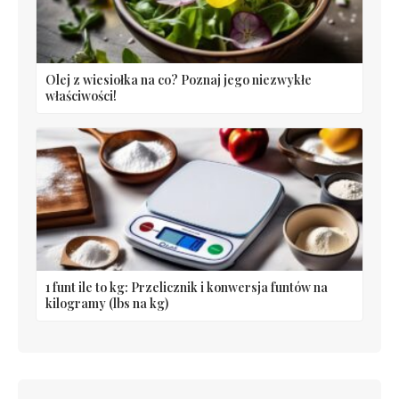
Olej z wiesiołka na co? Poznaj jego niezwykłe
właściwości!
1 funt ile to kg: Przelicznik i konwersja funtów na
kilogramy (lbs na kg)