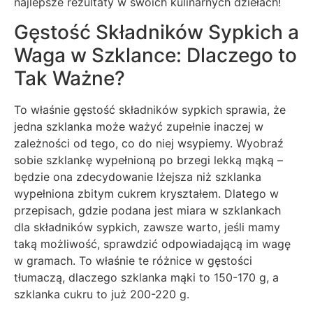
najlepsze rezultaty w swoich kulinarnych dziełach!
Gęstość Składników Sypkich a
Waga w Szklance: Dlaczego to
Tak Ważne?
To właśnie gęstość składników sypkich sprawia, że
jedna szklanka może ważyć zupełnie inaczej w
zależności od tego, co do niej wsypiemy. Wyobraź
sobie szklankę wypełnioną po brzegi lekką mąką –
będzie ona zdecydowanie lżejsza niż szklanka
wypełniona zbitym cukrem kryształem. Dlatego w
przepisach, gdzie podana jest miara w szklankach
dla składników sypkich, zawsze warto, jeśli mamy
taką możliwość, sprawdzić odpowiadającą im wagę
w gramach. To właśnie te różnice w gęstości
tłumaczą, dlaczego szklanka mąki to 150-170 g, a
szklanka cukru to już 200-220 g.