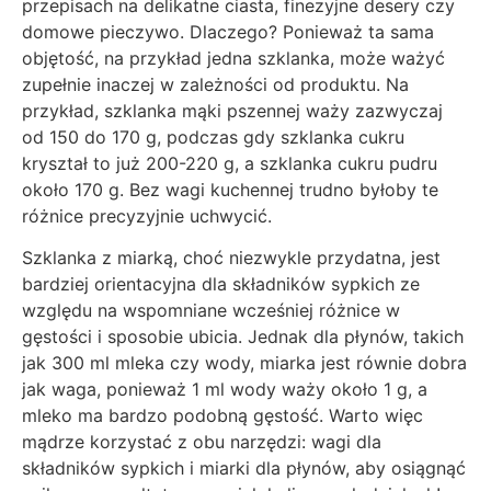
przepisach na delikatne ciasta, finezyjne desery czy
domowe pieczywo. Dlaczego? Ponieważ ta sama
objętość, na przykład jedna szklanka, może ważyć
zupełnie inaczej w zależności od produktu. Na
przykład, szklanka mąki pszennej waży zazwyczaj
od 150 do 170 g, podczas gdy szklanka cukru
kryształ to już 200-220 g, a szklanka cukru pudru
około 170 g. Bez wagi kuchennej trudno byłoby te
różnice precyzyjnie uchwycić.
Szklanka z miarką, choć niezwykle przydatna, jest
bardziej orientacyjna dla składników sypkich ze
względu na wspomniane wcześniej różnice w
gęstości i sposobie ubicia. Jednak dla płynów, takich
jak 300 ml mleka czy wody, miarka jest równie dobra
jak waga, ponieważ 1 ml wody waży około 1 g, a
mleko ma bardzo podobną gęstość. Warto więc
mądrze korzystać z obu narzędzi: wagi dla
składników sypkich i miarki dla płynów, aby osiągnąć