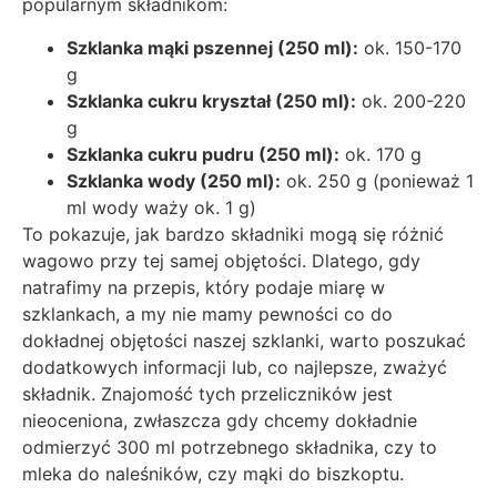
popularnym składnikom:
Szklanka mąki pszennej (250 ml):
ok. 150-170
g
Szklanka cukru kryształ (250 ml):
ok. 200-220
g
Szklanka cukru pudru (250 ml):
ok. 170 g
Szklanka wody (250 ml):
ok. 250 g (ponieważ 1
ml wody waży ok. 1 g)
To pokazuje, jak bardzo składniki mogą się różnić
wagowo przy tej samej objętości. Dlatego, gdy
natrafimy na przepis, który podaje miarę w
szklankach, a my nie mamy pewności co do
dokładnej objętości naszej szklanki, warto poszukać
dodatkowych informacji lub, co najlepsze, zważyć
składnik. Znajomość tych przeliczników jest
nieoceniona, zwłaszcza gdy chcemy dokładnie
odmierzyć 300 ml potrzebnego składnika, czy to
mleka do naleśników, czy mąki do biszkoptu.