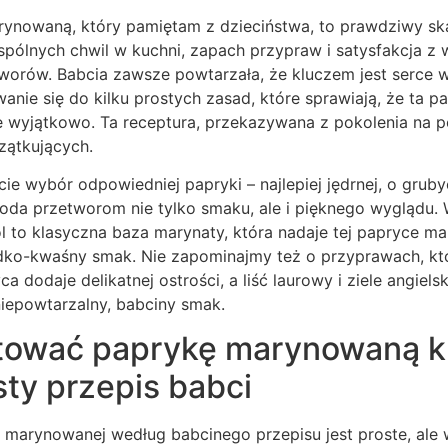
rynowaną, który pamiętam z dzieciństwa, to prawdziwy ska
pólnych chwil w kuchni, zapach przypraw i satysfakcja z 
orów. Babcia zawsze powtarzała, że kluczem jest serce 
anie się do kilku prostych zasad, które sprawiają, że ta
e wyjątkowo. Ta receptura, przekazywana z pokolenia na p
zątkujących.
ie wybór odpowiedniej papryki – najlepiej jędrnej, o grub
doda przetworom nie tylko smaku, ale i pięknego wyglądu.
sól to klasyczna baza marynaty, która nadaje tej papryce m
odko-kwaśny smak. Nie zapominajmy też o przyprawach, kt
a dodaje delikatnej ostrości, a liść laurowy i ziele angielsk
niepowtarzalny, babciny smak.
tować paprykę marynowaną k
sty przepis babci
 marynowanej według babcinego przepisu jest proste, ale 