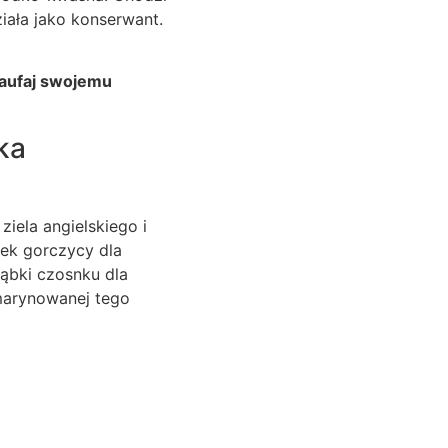
iała jako konserwant.
zaufaj swojemu
ka
ziela angielskiego i
nek gorczycy dla
ząbki czosnku dla
 marynowanej tego