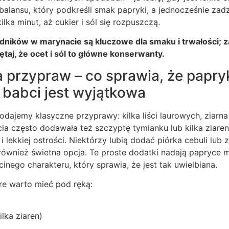
balansu, który podkreśli smak papryki, a jednocześnie zadz
lka minut, aż cukier i sól się rozpuszczą.
dników w marynacie są kluczowe dla smaku i trwałości; 
ętaj, że ocet i sól to główne konserwanty.
a przypraw – co sprawia, że papry
babci jest wyjątkowa
dajemy klasyczne przyprawy: kilka liści laurowych, ziarna 
ia często dodawała też szczyptę tymianku lub kilka ziare
lekkiej ostrości. Niektórzy lubią dodać piórka cebuli lub 
również świetna opcja. Te proste dodatki nadają papryce
inego charakteru, który sprawia, że jest tak uwielbiana.
óre warto mieć pod ręką:
ilka ziaren)