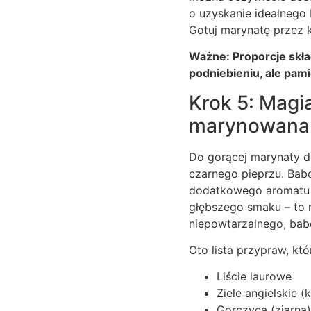
o uzyskanie idealnego 
Gotuj marynatę przez ki
Ważne: Proporcje skła
podniebieniu, ale pami
Krok 5: Magi
marynowana 
Do gorącej marynaty do
czarnego pieprzu. Babc
dodatkowego aromatu i 
głębszego smaku – to 
niepowtarzalnego, babc
Oto lista przypraw, kt
Liście laurowe
Ziele angielskie (k
Gorczyca (ziarna)