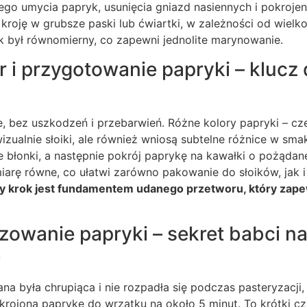
o umycia papryk, usunięcia gniazd nasiennych i pokrojeni
 kroję w grubsze paski lub ćwiartki, w zależności od wielk
k był równomierny, co zapewni jednolite marynowanie.
r i przygotowanie papryki – klucz
e, bez uszkodzeń i przebarwień. Różne kolory papryki – cze
wizualnie słoiki, ale również wniosą subtelne różnice w sm
łe błonki, a następnie pokrój paprykę na kawałki o pożądane
iarę równe, co ułatwi zarówno pakowanie do słoików, jak i
y krok jest fundamentem udanego przetworu, który zap
zowanie papryki – sekret babci na
ę
 była chrupiąca i nie rozpadła się podczas pasteryzacji,
rojoną paprykę do wrzątku na około 5 minut. To krótki cz