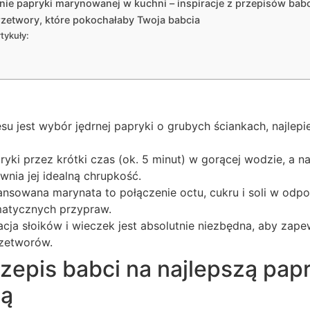
ie papryki marynowanej w kuchni – inspiracje z przepisów babc
zetwory, które pokochałaby Twoja babcia
tykuły:
u jest wybór jędrnej papryki o grubych ściankach, najlepi
yki przez krótki czas (ok. 5 minut) w gorącej wodzie, a n
wnia jej idealną chrupkość.
ansowana marynata to połączenie octu, cukru i soli w odp
atycznych przypraw.
acja słoików i wieczek jest absolutnie niezbędna, aby zap
rzetworów.
zepis babci na najlepszą pap
ą