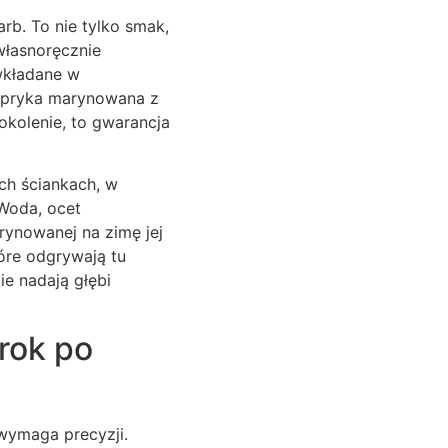
rb. To nie tylko smak,
własnoręcznie
wkładane w
 papryka marynowana z
okolenie, to gwarancja
ych ściankach, w
 Woda, ocet
arynowanej na zimę jej
óre odgrywają tu
ie nadają głębi
rok po
wymaga precyzji.