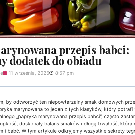
arynowana przepis babci:
y dodatek do obiadu
ie
11 września, 2025
8:57 pm
ym, by odtworzyć ten niepowtarzalny smak domowych prze
apryka marynowana to jeden z tych klasyków, który potraf
ealnego „papryka marynowana przepis babci”, często zastan
rupkość, doskonały balans smaków i długą trwałość, która
 i babć. W tym artykule odkryjemy wszystkie sekrety teg