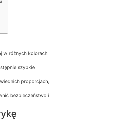
i
ej w różnych kolorach
astępnie szybkie
owiednich proporcjach,
ewnić bezpieczeństwo i
rykę