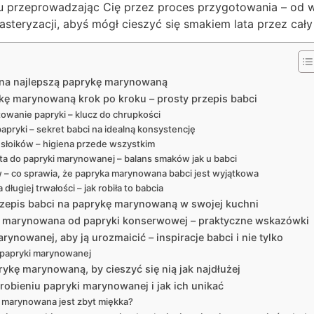
ku przeprowadzając Cię przez proces przygotowania – od 
asteryzacji, abyś mógł cieszyć się smakiem lata przez cały
 na najlepszą paprykę marynowaną
ę marynowaną krok po kroku – prosty przepis babci
towanie papryki – klucz do chrupkości
apryki – sekret babci na idealną konsystencję
 słoików – higiena przede wszystkim
ta do papryki marynowanej – balans smaków jak u babci
w – co sprawia, że papryka marynowana babci jest wyjątkowa
 długiej trwałości – jak robiła to babcia
rzepis babci na paprykę marynowaną w swojej kuchni
a marynowana od papryki konserwowej – praktyczne wskazówki
ynowanej, aby ją urozmaicić – inspiracje babci i nie tylko
 papryki marynowanej
kę marynowaną, by cieszyć się nią jak najdłużej
robieniu papryki marynowanej i jak ich unikać
a marynowana jest zbyt miękka?