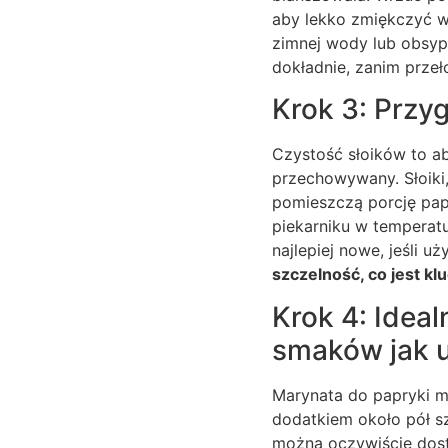
aby lekko zmiękczyć w
zimnej wody lub obsyp
dokładnie, zanim przeł
Krok 3: Przy
Czystość słoików to ab
przechowywany. Słoiki,
pomieszczą porcję papry
piekarniku w temperatu
najlepiej nowe, jeśli 
szczelność, co jest k
Krok 4: Idea
smaków jak u
Marynata do papryki m
dodatkiem około pół szk
można oczywiście dost