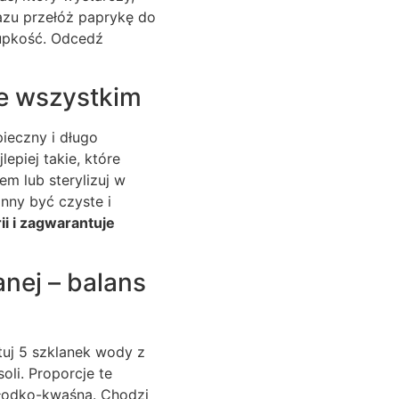
azu przełóż paprykę do
rupkość. Odcedź
de wszystkim
ieczny i długo
epiej takie, które
em lub sterylizuj w
nny być czyste i
i i zagwarantuje
nej – balans
uj 5 szklanek wody z
oli. Proporcje te
słodko-kwaśna. Chodzi