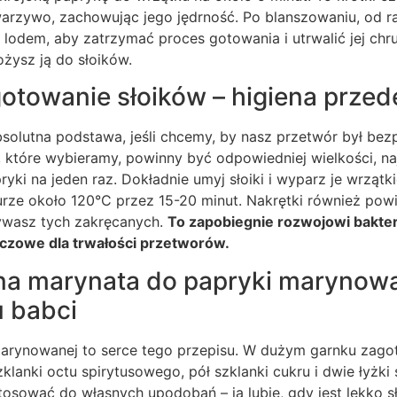
arzywo, zachowując jego jędrność. Po blanszowaniu, od r
 lodem, aby zatrzymać proces gotowania i utrwalić jej ch
ożysz ją do słoików.
gotowanie słoików – higiena prze
solutna podstawa, jeśli chcemy, by nasz przetwór był bezp
 które wybieramy, powinny być odpowiedniej wielkości, najl
ki na jeden raz. Dokładnie umyj słoiki i wyparz je wrzątki
rze około 120°C przez 15-20 minut. Nakrętki również powi
używasz tych zakręcanych.
To zapobiegnie rozwojowi bakteri
luczowe dla trwałości przetworów.
lna marynata do papryki marynowa
 babci
arynowanej to serce tego przepisu. W dużym garnku zagot
lanki octu spirytusowego, pół szklanki cukru i dwie łyżki s
osować do własnych upodobań – ja lubię, gdy jest lekko 