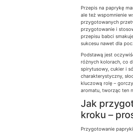
Przepis na paprykę ma
ale też wspomnienie ws
przygotowanych przetw
przygotowanie i stosow
przepisu babci smakuj
sukcesu nawet dla poc
Podstawą jest oczywiśc
różnych kolorach, co 
spirytusowy, cukier i 
charakterystyczny, sł
kluczową rolę – gorczyc
aromatu, tworząc ten 
Jak przygo
kroku – pro
Przygotowanie papryki