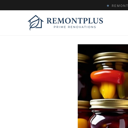
★
REMONTP