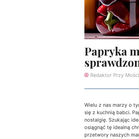
Papryka m
sprawdzon
Redaktor Przy Mośc
Wielu z nas marzy o t
się z kuchnią babci. P
nostalgię. Szukając id
osiągnąć tę idealną ch
przetwory naszych mam