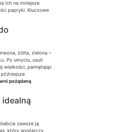
a ich na mniejsze
ości papryki. Kluczowe
 do
rwona, żółta, zielona –
aku. Po umyciu, usuń
j wielkości, pamiętając
 późniejsze
ewni pożądaną
 idealną
 babcia zawsze ją
as, który wystarczy,