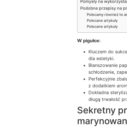
Pomysły na wykorzystan
Podobne przepisy na pr
Polecamy również te ar
Polecane artykuły
Polecane artykuły
W pigułce:
Kluczem do sukces
dla estetyki.
Blanszowanie papr
schłodzenie, zape
Perfekcyjnie zbal
z dodatkiem arom
Dokładna steryliz
długą trwałość p
Sekretny pr
marynowan