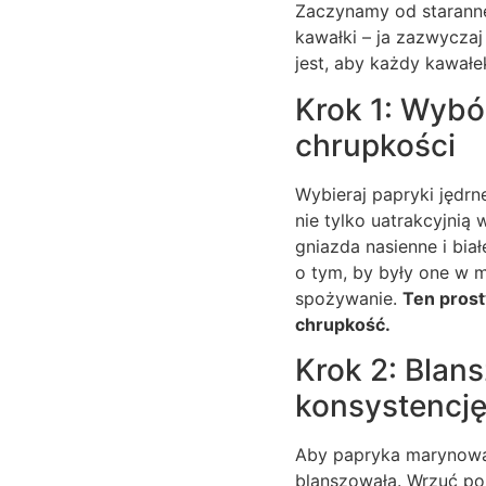
Zaczynamy od staranneg
kawałki – ja zazwyczaj
jest, aby każdy kawałe
Krok 1: Wybó
chrupkości
Wybieraj papryki jędrn
nie tylko uatrakcyjnią 
gniazda nasienne i bia
o tym, by były one w m
spożywanie.
Ten prost
chrupkość.
Krok 2: Blans
konsystencj
Aby papryka marynowana
blanszowała. Wrzuć pok