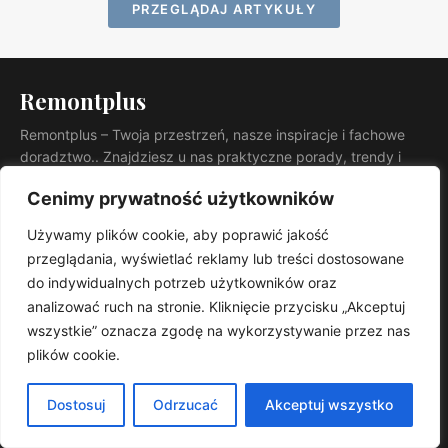
PRZEGLĄDAJ ARTYKUŁY
Remontplus
Remontplus – Twoja przestrzeń, nasze inspiracje i fachowe
doradztwo.. Znajdziesz u nas praktyczne porady, trendy i
sprawdzone rozwiązania.
Cenimy prywatność użytkowników
KATEGORIE
Remonty
Używamy plików cookie, aby poprawić jakość
Metamorfozy
przeglądania, wyświetlać reklamy lub treści dostosowane
do indywidualnych potrzeb użytkowników oraz
Wystrój
analizować ruch na stronie. Kliknięcie przycisku „Akceptuj
Ogrody
wszystkie” oznacza zgodę na wykorzystywanie przez nas
Porady
plików cookie.
Inspiracje
INFORMACJE
Dostosuj
Odrzucać
Akceptuj wszystko
Kontakt