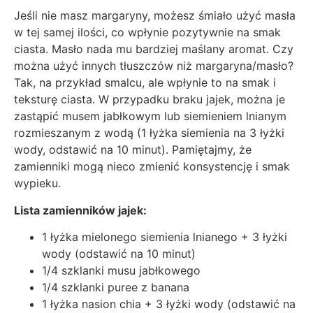
Jeśli nie masz margaryny, możesz śmiało użyć masła
w tej samej ilości, co wpłynie pozytywnie na smak
ciasta. Masło nada mu bardziej maślany aromat. Czy
można użyć innych tłuszczów niż margaryna/masło?
Tak, na przykład smalcu, ale wpłynie to na smak i
teksturę ciasta. W przypadku braku jajek, można je
zastąpić musem jabłkowym lub siemieniem lnianym
rozmieszanym z wodą (1 łyżka siemienia na 3 łyżki
wody, odstawić na 10 minut). Pamiętajmy, że
zamienniki mogą nieco zmienić konsystencję i smak
wypieku.
Lista zamienników jajek:
1 łyżka mielonego siemienia lnianego + 3 łyżki
wody (odstawić na 10 minut)
1/4 szklanki musu jabłkowego
1/4 szklanki puree z banana
1 łyżka nasion chia + 3 łyżki wody (odstawić na