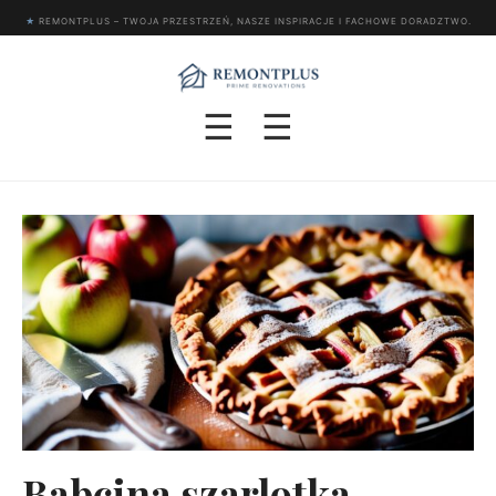
★
REMONTPLUS – TWOJA PRZESTRZEŃ, NASZE INSPIRACJE I FACHOWE DORADZTWO.
☰
☰
Babcina szarlotka