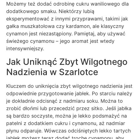
Możemy też dodać odrobinę cukru waniliowego dla
dodatkowego smaku. Niektórzy lubią
eksperymentować z innymi przyprawami, takimi jak
gałka muszkatołowa czy kardamon, ale klasyczny
cynamon jest niezastąpiony. Pamiętaj, aby używać
świeżego cynamonu – jego aromat jest wtedy
intensywniejszy.
Jak Uniknąć Zbyt Wilgotnego
Nadzienia w Szarlotce
Kluczem do uniknięcia zbyt wilgotnego nadzienia jest
odpowiednie przygotowanie jabłek. Po starciu należy
je dokładnie odcisnąć z nadmiaru soku. Można to
zrobić dłońmi lub przecedzić przez sitko. Jeśli jabłka
są bardzo soczyste, można je lekko podsmażyć na
patelni z dodatkiem cukru i cynamonu, aż nadmiar
płynu odparuje. Wówczas odciśniętych lekko tartych
jabłek możesz teraz dodać trochę cynamonu, aby