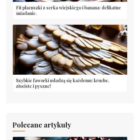
Fit placuszki z serka wiejskiego i banana: delikatne
śniadanie.
Szybkie faworki udadzą się każdemu: kruche,
złociste i pyszne!
Polecane artykuły