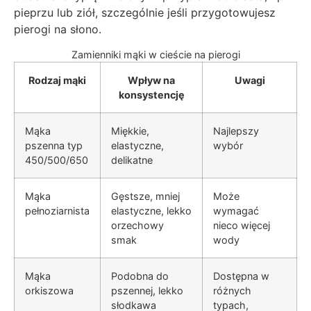
pieprzu lub ziół, szczególnie jeśli przygotowujesz
pierogi na słono.
Zamienniki mąki w cieście na pierogi
Rodzaj mąki
Wpływ na
Uwagi
konsystencję
Mąka
Miękkie,
Najlepszy
pszenna typ
elastyczne,
wybór
450/500/650
delikatne
Mąka
Gęstsze, mniej
Może
pełnoziarnista
elastyczne, lekko
wymagać
orzechowy
nieco więcej
smak
wody
Mąka
Podobna do
Dostępna w
orkiszowa
pszennej, lekko
różnych
słodkawa
typach,