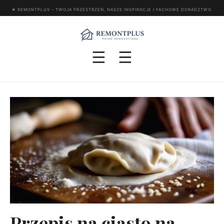
★
REMONTPLUS – TWOJA PRZESTRZEŃ, NASZE INSPIRACJE I FACHOWE DORADZTWO.
☰
☰
Przepis na ciasto na