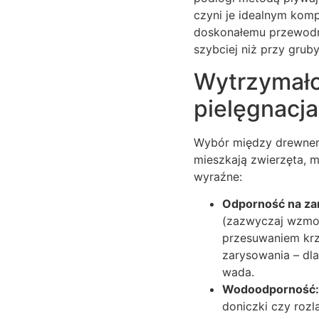
czyni je idealnym kom
doskonałemu przewodni
szybciej niż przy grub
Wytrzymało
pielęgnacja
Wybór między drewnem 
mieszkają zwierzęta, ma
wyraźne:
Odporność na za
(zazwyczaj wzmoc
przesuwaniem krz
zarysowania – dla
wada.
Wodoodporność:
doniczki czy rozl