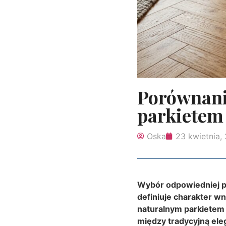
Porównani
parkiete
Oska
23 kwietnia,
Wybór odpowiedniej po
definiuje charakter w
naturalnym parkietem
między tradycyjną el