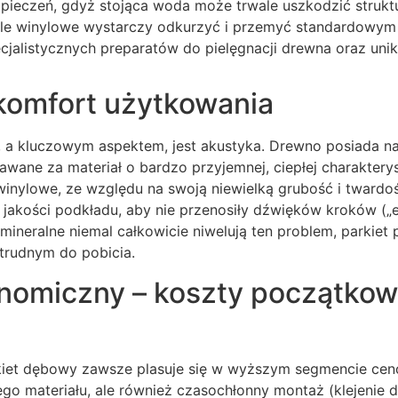
pieczeń, gdyż stojąca woda może trwale uszkodzić strukt
e winylowe wystarczy odkurzyć i przemyć standardowym 
cjalistycznych preparatów do pielęgnacji drewna oraz uni
 komfort użytkowania
 a kluczowym aspektem, jest akustyka. Drewno posiada na
nawane za materiał o bardzo przyjemnej, ciepłej charakter
 winylowe, ze względu na swoją niewielką grubość i tward
jakości podkładu, aby nie przenosiły dźwięków kroków („e
neralne niemal całkowicie niwelują ten problem, parkiet 
trudnym do pobicia.
nomiczny – koszty początkow
rkiet dębowy zawsze plasuje się w wyższym segmencie cen
o materiału, ale również czasochłonny montaż (klejenie d