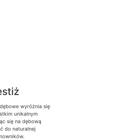
stiż
 dębowe wyróżnia się
ystkim unikalnym
jąc się na dębową
ć do naturalnej
omowników.