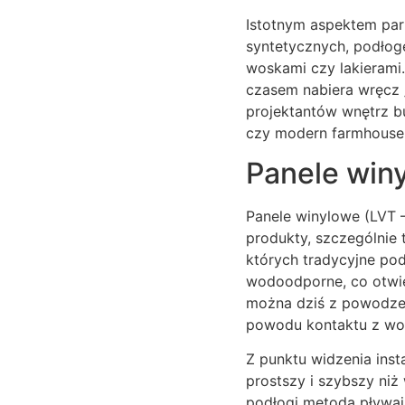
Istotnym aspektem park
syntetycznych, podłog
woskami czy lakierami
czasem nabiera wręcz „
projektantów wnętrz b
czy modern farmhouse
Panele win
Panele winylowe (LVT –
produkty, szczególnie 
których tradycyjne po
wodoodporne, co otwie
można dziś z powodzen
powodu kontaktu z wo
Z punktu widzenia ins
prostszy i szybszy niż
podłogi metodą pływaj