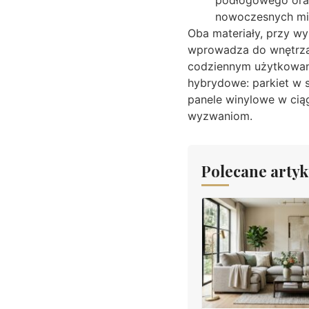
nowoczesnych mies
Oba materiały, przy w
wprowadza do wnętrza p
codziennym użytkowani
hybrydowe: parkiet w s
panele winylowe w cią
wyzwaniom.
Polecane artyk