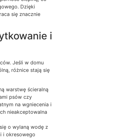
gowego. Dzięki
aca się znacznie
ytkowanie i
ców. Jeśli w domu
ną, różnice stają się
ną warstwę ścieralną
rami psów czy
atnym na wgniecenia i
nych nieakceptowalna
się o wylaną wodę z
ji i okresowego