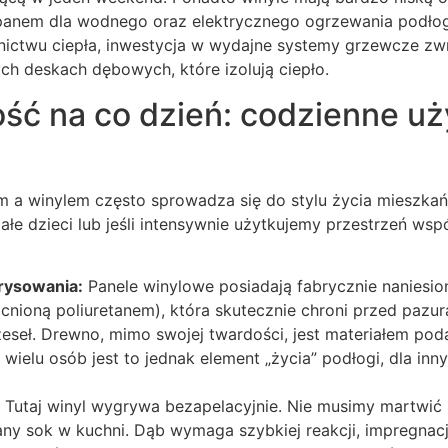
panem dla wodnego oraz elektrycznego ogrzewania podło
ctwu ciepła, inwestycja w wydajne systemy grzewcze zwr
ych deskach dębowych, które izolują ciepło.
ść na co dzień: codzienne uż
a winylem często sprowadza się do stylu życia mieszkań
łe dzieci lub jeśli intensywnie użytkujemy przestrzeń wspól
rysowania:
Panele winylowe posiadają fabrycznie naniesio
nioną poliuretanem), która skutecznie chroni przed pazu
eseł. Drewno, mimo swojej twardości, jest materiałem pod
 wielu osób jest to jednak element „życia” podłogi, dla in
Tutaj winyl wygrywa bezapelacyjnie. Nie musimy martwić 
any sok w kuchni. Dąb wymaga szybkiej reakcji, impregnac