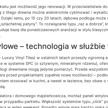
ietu jest możliwość jego renowacji. W przeciwieństwie do
ę z litego drewna można wielokrotnie cyklinować i wykańc
. Dzięki temu, po 15 czy 20 latach, dębowa podłoga może 
szlachetnej patyny”. To rozwiązanie typu „raz a dobrze”, k
uduje bazę dla ponadczasowych aranżacji w stylu klasyc
.
ylowe – technologia w służbi
 Luxury Vinyl Tiles) w ostatnich latach przeszły ogromną
te w systemie SPC (o sztywnym, mineralnym rdzeniu), ofer
dłogi drewniane mogą jedynie pomarzyć. Przede wszystkim 
ra przed projektantami zupełnie nowe możliwości – podł
iem stosować w kuchni, a nawet w łazience, bez obaw o
dą.
talatora i domowego majsterkowicza, montaż paneli winylo
 w przypadku parkietu. Większość systemów typu „click” p
ącą w jeden weekend. Ponadto winyle mają bardzo niską o