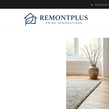
★
REMONTP