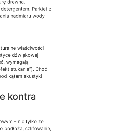
urę drewna.
detergentem. Parkiet z
kania nadmiaru wody
turalne właściwości
ystyce dźwiękowej
ość, wymagają
fekt stukania”). Choć
pod kątem akustyki
e kontra
owym – nie tylko ze
o podłoża, szlifowanie,