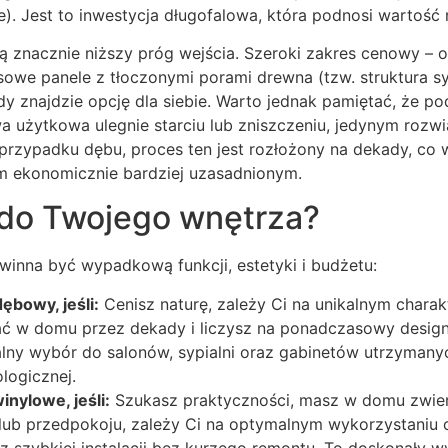
e). Jest to inwestycja długofalowa, która podnosi wartość
ą znacznie niższy próg wejścia. Szeroki zakres cenowy – 
owe panele z tłoczonymi porami drewna (tzw. struktura sy
dy znajdzie opcję dla siebie. Warto jednak pamiętać, że po
 użytkowa ulegnie starciu lub zniszczeniu, jedynym rozw
przypadku dębu, proces ten jest rozłożony na dekady, co 
m ekonomicznie bardziej uzasadnionym.
do Twojego wnętrza?
winna być wypadkową funkcji, estetyki i budżetu:
ębowy, jeśli:
Cenisz naturę, zależy Ci na unikalnym charak
ć w domu przez dekady i liczysz na ponadczasowy design, 
ealny wybór do salonów, sypialni oraz gabinetów utrzymany
ologicznej.
nylowe, jeśli:
Szukasz praktyczności, masz w domu zwier
lub przedpokoju, zależy Ci na optymalnym wykorzystaniu
 szybkiej instalacji bez kurzego remontu. To doskonały w