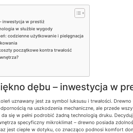
 inwestycja w prestiż
nologia w służbie wygody
eń: codzienne użytkowanie i pielęgnacja
tkowania
koszty początkowe kontra trwałość
 wnętrza?
iękno dębu – inwestycja w pre
oleń uznawany jest za symbol luksusu i trwałości. Drewno
i odpornością na uszkodzenia mechaniczne, ale przede wsz
e da się w pełni podrobić żadną technologią druku. Decydu
nętrza specyficzny mikroklimat – drewno posiada zdolnoś
oraz jest ciepłe w dotyku, co znacząco podnosi komfort d