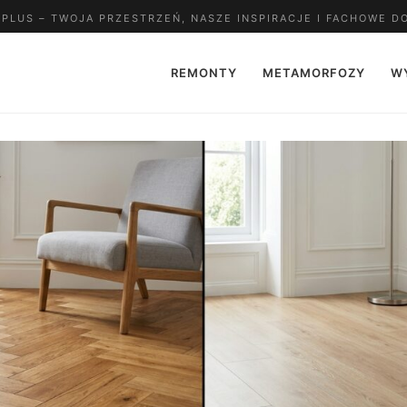
LUS – TWOJA PRZESTRZEŃ, NASZE INSPIRACJE I FACHOWE D
REMONTY
METAMORFOZY
W