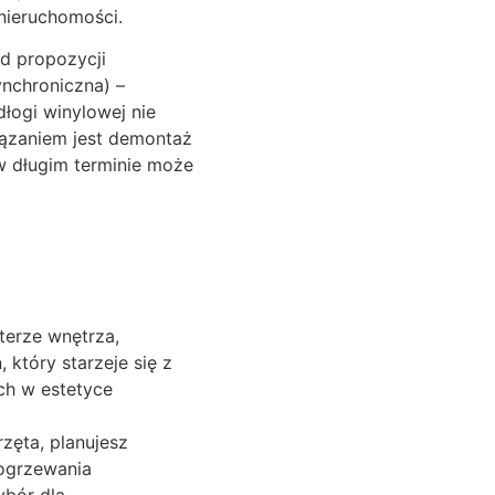
 nieruchomości.
od propozycji
nchroniczna) –
dłogi winylowej nie
iązaniem jest demontaż
w długim terminie może
terze wnętrza,
który starzeje się z
ch w estetyce
zęta, planujesz
 ogrzewania
ybór dla