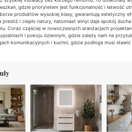
zkań, gdzie priorytetem jest funkcjonalność i łatwość ut
yborze produktów wysokiej klasy, gwarantują estetyczny e
restiż i ciepło natury, natomiast winyl daje spokój ducha
u. Coraz częściej w nowoczesnych aranżacjach projektanc
ypialniach i pokoju dziennym, gdzie zależy nam na przytul
gach komunikacyjnych i kuchni, gdzie podłoga musi stawić
uły