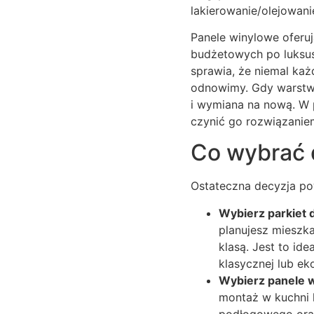
lakierowanie/olejowani
Panele winylowe oferuj
budżetowych po luksus
sprawia, że niemal każ
odnowimy. Gdy warstwa
i wymiana na nową. W 
czynić go rozwiązanie
Co wybrać 
Ostateczna decyzja po
Wybierz parkiet d
planujesz mieszka
klasą. Jest to id
klasycznej lub ek
Wybierz panele wi
montaż w kuchni 
podłogowego oraz