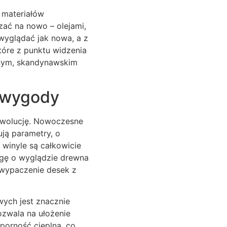
 materiałów
zać na nowo – olejami,
wyglądać jak nowa, a z
tóre z punktu widzenia
znym, skandynawskim
e wygody
 ewolucję. Nowoczesne
ują parametry, o
winyle są całkowicie
ogę o wyglądzie drewna
 wypaczenie desek z
wych jest znacznie
ozwala na ułożenie
porność cieplną, co