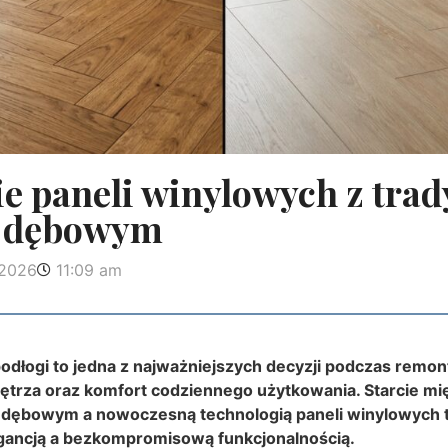
e paneli winylowych z tra
m dębowym
 2026
11:09 am
dłogi to jedna z najważniejszych decyzji podczas remontu
nętrza oraz komfort codziennego użytkowania. Starcie m
 dębowym a nowoczesną technologią paneli winylowych t
egancją a bezkompromisową funkcjonalnością.