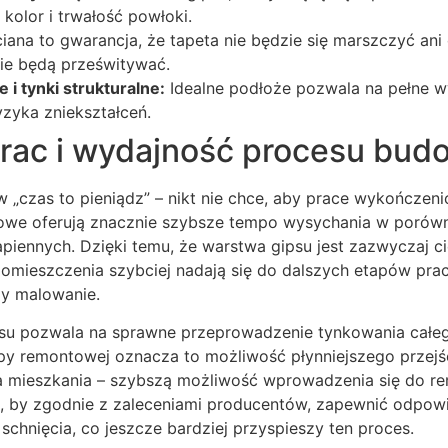
kolor i trwałość powłoki.
iana to gwarancja, że tapeta nie będzie się marszczyć ani 
nie będą prześwitywać.
 i tynki strukturalne:
Idealne podłoże pozwala na pełne 
zyka zniekształceń.
rac i wydajność procesu bud
„czas to pieniądz” – nikt nie chce, aby prace wykończeni
sowe oferują znacznie szybsze tempo wysychania w porówn
ennych. Dzięki temu, że warstwa gipsu jest zazwyczaj ci
omieszczenia szybciej nadają się do dalszych etapów prac
y malowanie.
su pozwala na sprawne przeprowadzenie tynkowania całe
ipy remontowej oznacza to możliwość płynniejszego przejś
ela mieszkania – szybszą możliwość wprowadzenia się do 
, by zgodnie z zaleceniami producentów, zapewnić odpowi
schnięcia, co jeszcze bardziej przyspieszy ten proces.