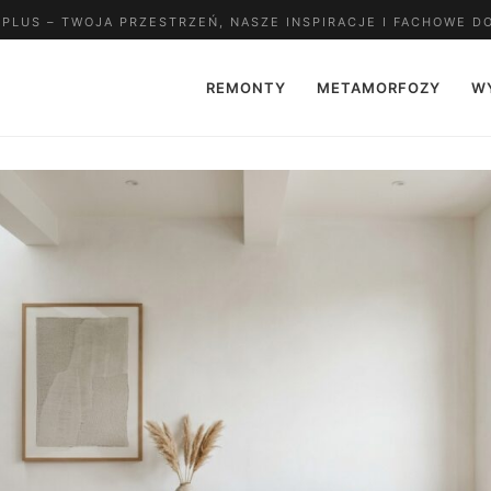
LUS – TWOJA PRZESTRZEŃ, NASZE INSPIRACJE I FACHOWE D
REMONTY
METAMORFOZY
W