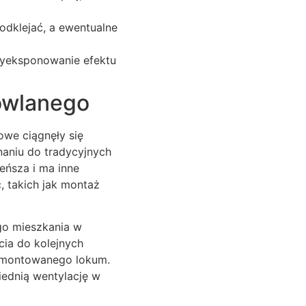
odklejać, a ewentualne
wyeksponowanie efektu
owlanego
owe ciągnęły się
aniu do tradycyjnych
eńsza i ma inne
, takich jak montaż
go mieszkania w
cia do kolejnych
remontowanego lokum.
ednią wentylację w