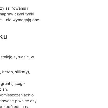
y szlifowaniu i
napraw czyni tynki
e – nie wymagają one
ku
stnieją sytuacje, w
beton, silikaty),
 gruntującego
ian.
pomieszczeniach o
ylowane piwnice czy
bezpośrednio na