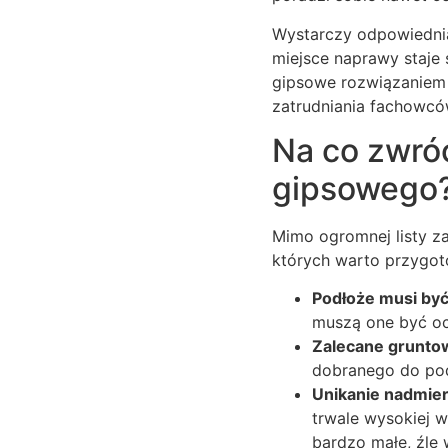
Wystarczy odpowiednia 
miejsce naprawy staje 
gipsowe rozwiązaniem
zatrudniania fachowców
Na co zwróc
gipsowego
Mimo ogromnej listy za
których warto przygot
Podłoże musi być 
muszą one być oc
Zalecane grunto
dobranego do pod
Unikanie nadmier
trwale wysokiej w
bardzo małe, źle