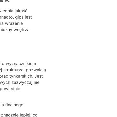
ików.
wiednia jakość
nadto, gips jest
ia wrażenie
rmiczny wnętrza.
sto wyznacznikiem
j strukturze, pozwalają
prac tynkarskich. Jest
owych zazwyczaj nie
dpowiednie
a finalnego:
znacznie lepiej, co