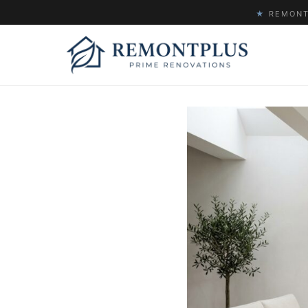
★
REMONTP