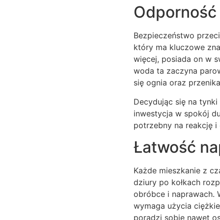
Odporność 
Bezpieczeństwo przeci
który ma kluczowe znac
więcej, posiada on w s
woda ta zaczyna parowa
się ognia oraz przenik
Decydując się na tynk
inwestycja w spokój d
potrzebny na reakcję i
Łatwość nap
Każde mieszkanie z cz
dziury po kołkach roz
obróbce i naprawach. 
wymaga użycia ciężkie
poradzi sobie nawet 