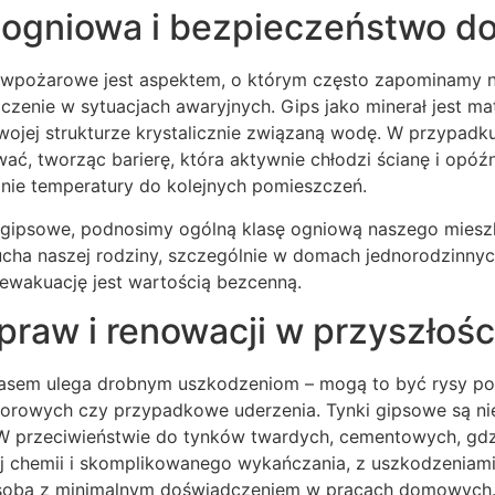
ogniowa i bezpieczeństwo d
wpożarowe jest aspektem, o którym często zapominamy na
zenie w sytuacjach awaryjnych. Gips jako minerał jest ma
wojej strukturze krystalicznie związaną wodę. W przypadk
ć, tworząc barierę, która aktywnie chłodzi ścianę i opóźn
anie temperatury do kolejnych pomieszczeń.
i gipsowe, podnosimy ogólną klasę ogniową naszego mieszk
ucha naszej rodziny, szczególnie w domach jednorodzinnyc
 ewakuację jest wartością bezcenną.
raw i renowacji w przyszłośc
asem ulega drobnym uszkodzeniom – mogą to być rysy po
porowych czy przypadkowe uderzenia. Tynki gipsowe są n
W przeciwieństwie do tynków twardych, cementowych, gdz
j chemii i skomplikowanego wykańczania, z uszkodzeniam
osoba z minimalnym doświadczeniem w pracach domowych