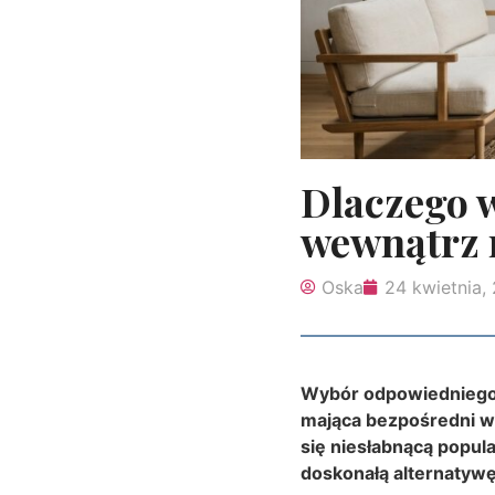
Dlaczego w
wewnątrz 
Oska
24 kwietnia,
Wybór odpowiedniego 
mająca bezpośredni wp
się niesłabnącą popul
doskonałą alternatyw