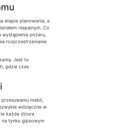
omu
 etapie planowania, a
teriałem niepalnym. Co
u wystąpienia pożaru,
ia rozprzestrzenianie
ania. Jest to
h, gdzie czas
i
 przesuwaniu mebli,
iezwykle wdzięczne w
ie każda dziura
i na tynku gipsowym
.