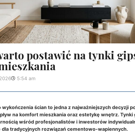
arto postawić na tynki gi
mieszkania
 2026
5:54 am
wykończenia ścian to jedna z najważniejszych decyzji p
ływ na komfort mieszkania oraz estetykę wnętrz. Tynki 
arnością wśród profesjonalistów i inwestorów indywidual
ę dla tradycyjnych rozwiązań cementowo-wapiennych.