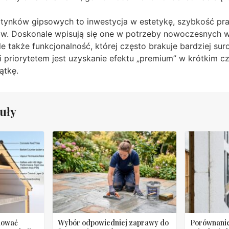
ynków gipsowych to inwestycja w estetykę, szybkość pra
. Doskonale wpisują się one w potrzeby nowoczesnych wn
ale także funkcjonalność, której często brakuje bardziej s
priorytetem jest uzyskanie efektu „premium” w krótkim cz
ątkę.
uły
idować
Wybór odpowiedniej zaprawy do
Porównanie