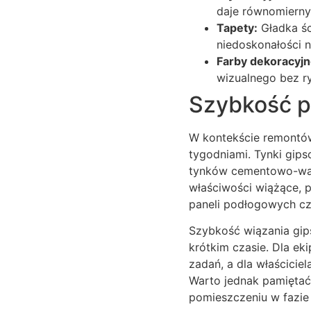
daje równomierny 
Tapety:
Gładka śc
niedoskonałości 
Farby dekoracyjne
wizualnego bez ry
Szybkość p
W kontekście remontów 
tygodniami. Tynki gip
tynków cementowo-wapi
właściwości wiążące, p
paneli podłogowych cz
Szybkość wiązania gip
krótkim czasie. Dla ek
zadań, a dla właścici
Warto jednak pamiętać
pomieszczeniu w fazie 