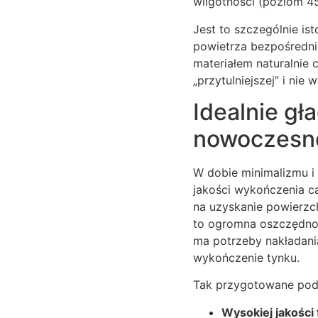
wilgotności (poziom 4
Jest to szczególnie is
powietrza bezpośredni
materiałem naturalnie
„przytulniejszej” i ni
Idealnie gł
nowoczesn
W dobie minimalizmu i
jakości wykończenia ca
na uzyskanie powierzch
to ogromna oszczędnoś
ma potrzeby nakładani
wykończenie tynku.
Tak przygotowane podł
Wysokiej jakości 