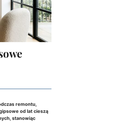
psowe
odczas remontu,
gipsowe od lat cieszą
nych, stanowiąc