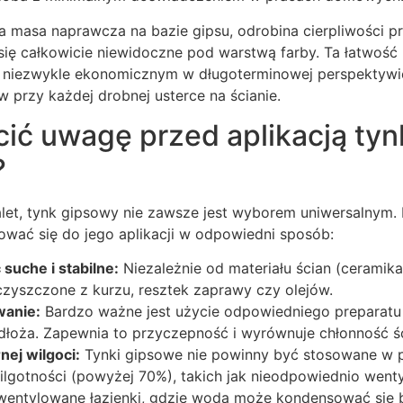
masa naprawcza na bazie gipsu, odrobina cierpliwości prz
się całkowicie niewidoczne pod warstwą farby. Ta łatwość 
 niezwykle ekonomicznym w długoterminowej perspektywi
 przy każdej drobnej usterce na ścianie.
ić uwagę przed aplikacją tyn
?
let, tynk gipsowy nie zawsze jest wyborem uniwersalnym. I
ować się do jego aplikacji w odpowiedni sposób:
suche i stabilne:
Niezależnie od materiału ścian (ceramika, 
zyszczone z kurzu, resztek zaprawy czy olejów.
wanie:
Bardzo ważne jest użycie odpowiedniego preparatu
łoża. Zapewnia to przyczepność i wyrównuje chłonność śc
nej wilgoci:
Tynki gipsowe nie powinny być stosowane w 
ilgotności (powyżej 70%), takich jak nieodpowiednio went
 wentylowane łazienki, gdzie woda może kondensować się 