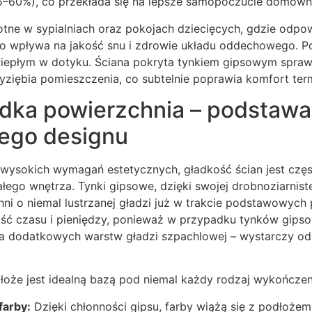
5–60%), co przekłada się na lepsze samopoczucie domown
totne w sypialniach oraz pokojach dziecięcych, gdzie odpo
o wpływa na jakość snu i zdrowie układu oddechowego. Po
 ciepłym w dotyku. Ściana pokryta tynkiem gipsowym spraw
e wyziębia pomieszczenia, co subtelnie poprawia komfort te
adka powierzchnia – podstawa
ego designu
 wysokich wymagań estetycznych, gładkość ścian jest czę
łego wnętrza. Tynki gipsowe, dzięki swojej drobnoziarniste
ni o niemal lustrzanej gładzi już w trakcie podstawowych 
ć czasu i pieniędzy, ponieważ w przypadku tynków gips
a dodatkowych warstw gładzi szpachlowej – wystarczy o
oże jest idealną bazą pod niemal każdy rodzaj wykończeni
farby:
Dzięki chłonności gipsu, farby wiążą się z podłożem 