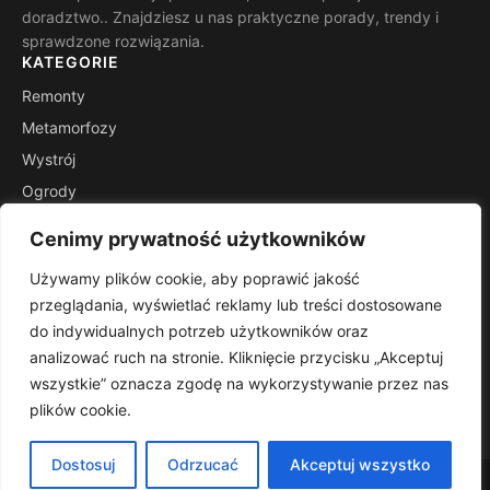
doradztwo.. Znajdziesz u nas praktyczne porady, trendy i
sprawdzone rozwiązania.
KATEGORIE
Remonty
Metamorfozy
Wystrój
Ogrody
Porady
Cenimy prywatność użytkowników
Inspiracje
Używamy plików cookie, aby poprawić jakość
INFORMACJE
przeglądania, wyświetlać reklamy lub treści dostosowane
Kontakt
do indywidualnych potrzeb użytkowników oraz
Mapa witryny
analizować ruch na stronie. Kliknięcie przycisku „Akceptuj
Polityka prywatności
wszystkie” oznacza zgodę na wykorzystywanie przez nas
plików cookie.
RSS
Dostosuj
Odrzucać
Akceptuj wszystko
© 2026 Remontplus. Wszelkie prawa zastrzeżone.