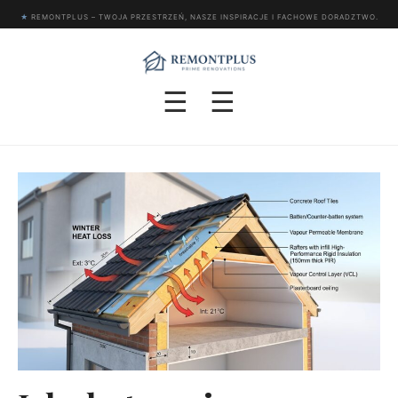
★
REMONTPLUS – TWOJA PRZESTRZEŃ, NASZE INSPIRACJE I FACHOWE DORADZTWO.
☰
☰