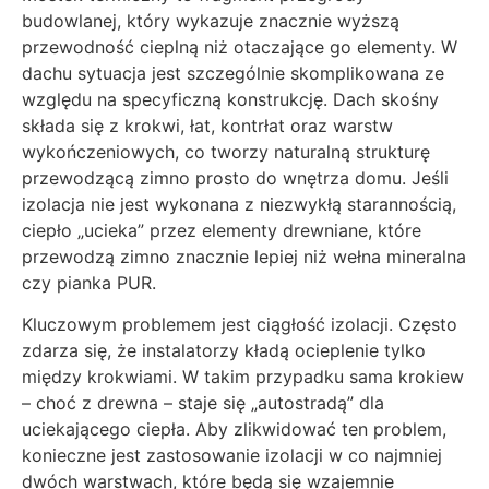
budowlanej, który wykazuje znacznie wyższą
przewodność cieplną niż otaczające go elementy. W
dachu sytuacja jest szczególnie skomplikowana ze
względu na specyficzną konstrukcję. Dach skośny
składa się z krokwi, łat, kontrłat oraz warstw
wykończeniowych, co tworzy naturalną strukturę
przewodzącą zimno prosto do wnętrza domu. Jeśli
izolacja nie jest wykonana z niezwykłą starannością,
ciepło „ucieka” przez elementy drewniane, które
przewodzą zimno znacznie lepiej niż wełna mineralna
czy pianka PUR.
Kluczowym problemem jest ciągłość izolacji. Często
zdarza się, że instalatorzy kładą ocieplenie tylko
między krokwiami. W takim przypadku sama krokiew
– choć z drewna – staje się „autostradą” dla
uciekającego ciepła. Aby zlikwidować ten problem,
konieczne jest zastosowanie izolacji w co najmniej
dwóch warstwach, które będą się wzajemnie