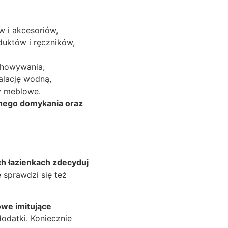
w i akcesoriów,
uktów i ręczników,
chowywania,
alację wodną,
y meblowe.
hego domykania oraz
 łazienkach zdecyduj
e sprawdzi się też
owe imitujące
dodatki. Koniecznie