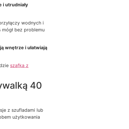
i utrudniały
przyłączy wodnych i
ś mógł bez problemu
 wnętrze i ułatwiają
ędzie
szafka z
mywalką 40
je z szufladami lub
osobem użytkowania