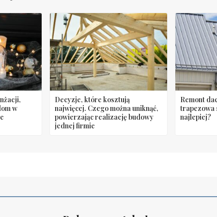
żacji,
Decyzje, które kosztują
Remont dac
dom w
najwięcej. Czego można uniknąć,
trapezowa 
ie
powierzając realizację budowy
najlepiej?
jednej firmie