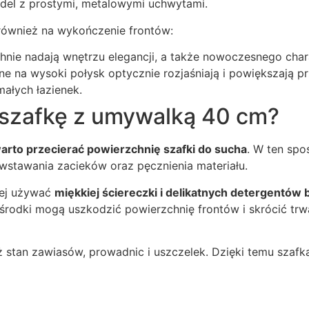
odel z prostymi, metalowymi uchwytami.
ównież na wykończenie frontów:
nie nadają wnętrzu elegancji, a także nowoczesnego char
e na wysoki połysk optycznie rozjaśniają i powiększają prz
ałych łazienek.
 szafkę z umywalką 40 cm?
arto przecierać powierzchnię szafki do sucha
. W ten spo
wstawania zacieków oraz pęcznienia materiału.
iej używać
miękkiej ściereczki i delikatnych detergentów 
środki mogą uszkodzić powierzchnię frontów i skrócić tr
eż stan zawiasów, prowadnic i uszczelek. Dzięki temu szaf