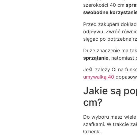
szerokości 40 cm
spraw
swobodne korzystanie 
Przed zakupem dokładn
odpływu. Zwróć równie
sięgać po potrzebne rz
Duże znaczenie ma ta
sprzątanie
, natomiast
Jeśli zależy Ci na fu
umywalką 40
dopasowan
Jakie są p
cm?
Do wyboru masz wiele 
szafkami. W trakcie za
łazienki.