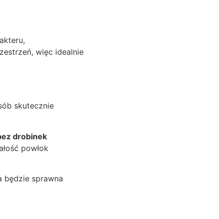
akteru,
estrzeń, więc idealnie
sób skutecznie
bez drobinek
wałość powłok
ka będzie sprawna