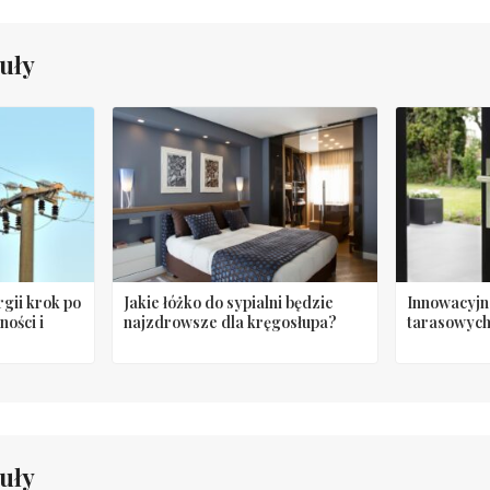
uły
gii krok po
Jakie łóżko do sypialni będzie
Innowacyjn
ności i
najzdrowsze dla kręgosłupa?
tarasowych
uły