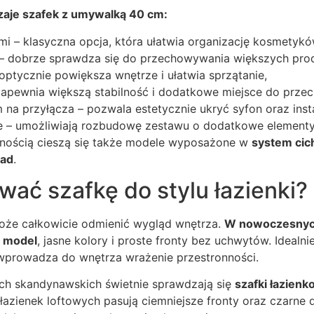
zaje szafek z umywalką 40 cm:
mi – klasyczna opcja, która ułatwia organizację kosmetykó
 – dobrze sprawdza się do przechowywania większych prod
optycznie powiększa wnętrze i ułatwia sprzątanie,
 zapewnia większą stabilność i dodatkowe miejsce do prze
 na przyłącza – pozwala estetycznie ukryć syfon oraz inst
 – umożliwiają rozbudowę zestawu o dodatkowe element
nością cieszą się także modele wyposażone w
system cic
lad
.
ać szafkę do stylu łazienki?
oże całkowicie odmienić wygląd wnętrza.
W nowoczesnych
y model
, jasne kolory i proste fronty bez uchwytów. Idealni
 wprowadza do wnętrza wrażenie przestronności.
ch skandynawskich świetnie sprawdzają się
szafki łazienk
 łazienek loftowych pasują ciemniejsze fronty oraz czarne 