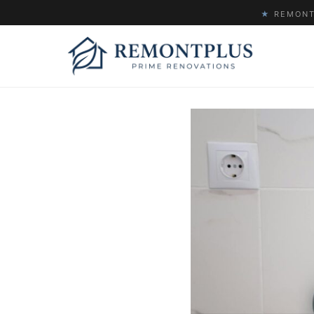
★
REMONTP