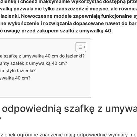
łazienkę i chcesz maksymalnie wykorzystać dostępną pr
alką pozwala nie tylko zaoszczędzić miejsce, ale równi
z łazienki. Nowoczesne modele zapewniają funkcjonalne 
e wykończenie i rozwiązania dopasowane nawet do bar
ić uwagę przed zakupem szafki z umywalką 40.
 szafkę z umywalką 40 cm do łazienki?
ianty szafek z umywalką 40 cm?
o stylu łazienki?
mywalką 40 cm?
 odpowiednią szafkę z umyw
?
zienek ogromne znaczenie mają odpowiednie wymiary meb