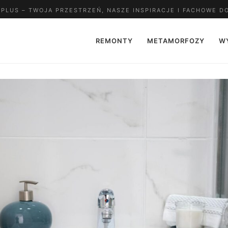
LUS – TWOJA PRZESTRZEŃ, NASZE INSPIRACJE I FACHOWE D
REMONTY
METAMORFOZY
W