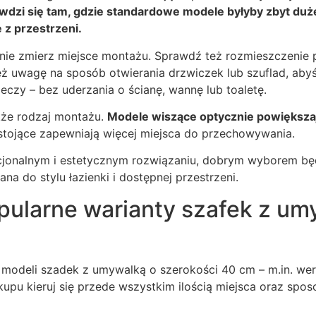
dzi się tam, gdzie standardowe modele byłyby zbyt duże 
z przestrzeni.
ie zmierz miejsce montażu. Sprawdź też rozmieszczenie 
ż uwagę na sposób otwierania drzwiczek lub szuflad, aby
eczy – bez uderzania o ścianę, wannę lub toaletę.
kże rodzaj montażu.
Modele wiszące optycznie powiększają
 stojące zapewniają więcej miejsca do przechowywania.
nkcjonalnym i estetycznym rozwiązaniu, dobrym wyborem b
a do stylu łazienki i dostępnej przestrzeni.
opularne warianty szafek z u
modeli szadek z umywalką o szerokości 40 cm – m.in. wers
kupu kieruj się przede wszystkim ilością miejsca oraz sp