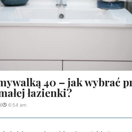
umywalką 40 – jak wybrać p
małej łazienki?
26
6:54 am