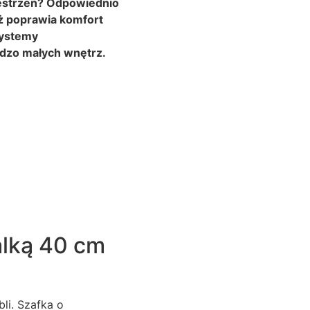
zestrzeń? Odpowiednio
eż poprawia komfort
systemy
dzo małych wnętrz.
alką 40 cm
li. Szafka o