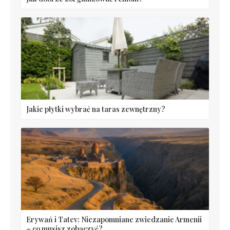
Jakie płytki wybrać na taras zewnętrzny?
Erywań i Tatev: Niezapomniane zwiedzanie Armenii
– co musisz zobaczyć?