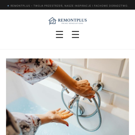
★
REMONTPLUS – TWOJA PRZESTRZEŃ, NASZE INSPIRACJE I FACHOWE DORADZTWO.
☰
☰