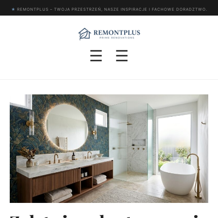
★
REMONTPLUS – TWOJA PRZESTRZEŃ, NASZE INSPIRACJE I FACHOWE DORADZTWO.
☰
☰