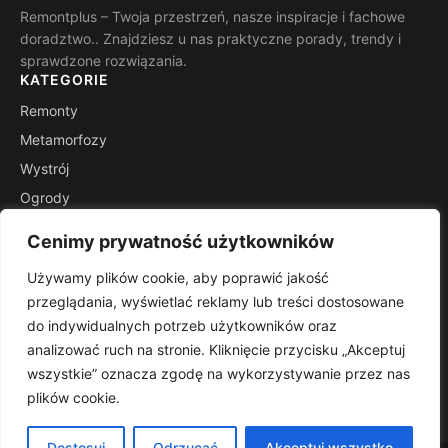
Remontplus – Twoja przestrzeń, nasze inspiracje i fachowe
doradztwo.. Znajdziesz u nas praktyczne porady, trendy i
sprawdzone rozwiązania.
KATEGORIE
Remonty
Metamorfozy
Wystrój
Ogrody
Porady
Cenimy prywatność użytkowników
Inspiracje
Używamy plików cookie, aby poprawić jakość
INFORMACJE
przeglądania, wyświetlać reklamy lub treści dostosowane
Kontakt
do indywidualnych potrzeb użytkowników oraz
Mapa witryny
analizować ruch na stronie. Kliknięcie przycisku „Akceptuj
Polityka prywatności
wszystkie” oznacza zgodę na wykorzystywanie przez nas
plików cookie.
RSS
Dostosuj
Odrzucać
Akceptuj wszystko