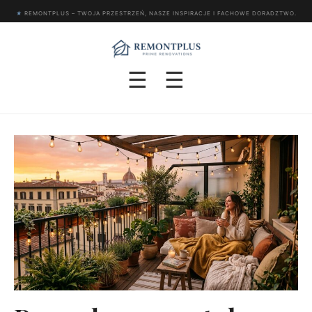
★
REMONTPLUS – TWOJA PRZESTRZEŃ, NASZE INSPIRACJE I FACHOWE DORADZTWO.
☰
☰