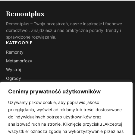
Remontplus
Remontplus – Twoja przestrzeń, nasze inspiracje i fachowe
doradztwo.. Znajdziesz u nas praktyczne porady, trendy i
sprawdzone rozwiązania.
KATEGORIE
Remonty
Metamorfozy
Wystrój
Ogrody
Porady
Cenimy prywatność użytkowników
Inspiracje
Używamy plików cookie, aby poprawić jakość
INFORMACJE
przeglądania, wyświetlać reklamy lub treści dostosowane
Kontakt
do indywidualnych potrzeb użytkowników oraz
Mapa witryny
analizować ruch na stronie. Kliknięcie przycisku „Akceptuj
Polityka prywatności
wszystkie” oznacza zgodę na wykorzystywanie przez nas