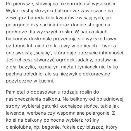
Po pierwsze, stawiaj na różnorodność wysokości.
Wykorzystuj skrzynki balkonowe zawieszane na
zewnątrz barierki (dla kwiatów zwisających, jak
pelargonie czy surfinie) oraz donice stojące na
podłodze dla wyższych roślin. W narożnikach
balkonów doskonale prezentują się wyższe trawy
ozdobne lub nieduże krzewy w donicach – tworzą
one swoistą „ścianę”, która daje poczucie intymności.
Jeśli chcesz stworzyć ogródek jadalny, postaw na
zioła: bazylia, rozmaryn, mięta i tymianek nie tylko
pachną obłędnie, ale są niezwykle dekoracyjne i
pożyteczne w kuchni.
Pamiętaj o dopasowaniu rodzaju roślin do
nasłonecznienia balkonu. Na balkony od południowej
strony wybieraj gatunki kochające słońce, takie jak
lawenda, werbena czy wspomniane pelargonie. Z
kolei na balkony północne wybierz rośliny
cieniolubne, np. begonie, fuksje czy bluszcz, który