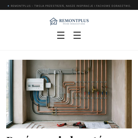
★
REMONTPLUS – TWOJA PRZESTRZEŃ, NASZE INSPIRACJE I FACHOWE DORADZTWO.
☰
☰