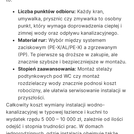
Liczba punktów odbioru:
Każdy kran,
umywalka, prysznic czy zmywarka to osobny
punkt, który wymaga doprowadzenia ciepłej i
zimnej wody oraz odpływu kanalizacyjnego.
Materiał rur:
Wybór między systemem
zaciskowym (PE-X/AL/PE-X) a zgrzewanym
(PP). Te pierwsze są droższe w zakupie, ale
znacznie szybsze i bezpieczniejsze w montażu.
Stopień zaawansowania:
Montaż stelaży
podtynkowych pod WC czy montaż
rozdzielaczy wody znacznie podnosi koszt
robocizny, ale ułatwia serwisowanie instalacji w
przyszłości.
Całkowity koszt wymiany instalacji wodno-
kanalizacyjnej w typowej łazience i kuchni to
wydatek rzędu 5 000 – 10 000 zł, zależnie od ilości
odejść i stopnia trudności prac. W domach
jednorodzinnych, gdzie instalacja obejmuje także