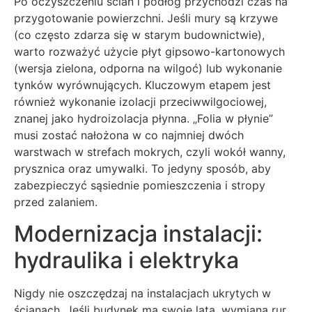
Po oczyszczeniu ścian i podłóg przychodzi czas na
przygotowanie powierzchni. Jeśli mury są krzywe
(co często zdarza się w starym budownictwie),
warto rozważyć użycie płyt gipsowo-kartonowych
(wersja zielona, odporna na wilgoć) lub wykonanie
tynków wyrównujących. Kluczowym etapem jest
również wykonanie izolacji przeciwwilgociowej,
znanej jako hydroizolacja płynna. „Folia w płynie”
musi zostać nałożona w co najmniej dwóch
warstwach w strefach mokrych, czyli wokół wanny,
prysznica oraz umywalki. To jedyny sposób, aby
zabezpieczyć sąsiednie pomieszczenia i stropy
przed zalaniem.
Modernizacja instalacji:
hydraulika i elektryka
Nigdy nie oszczędzaj na instalacjach ukrytych w
ścianach. Jeśli budynek ma swoje lata, wymiana rur