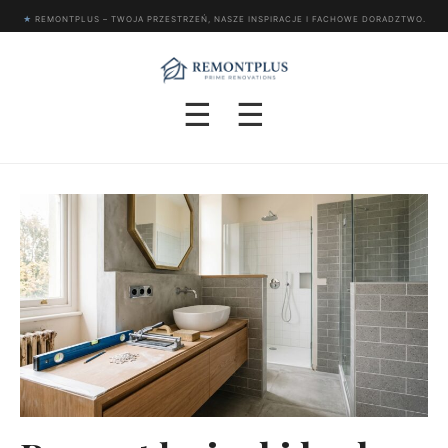
★
REMONTPLUS – TWOJA PRZESTRZEŃ, NASZE INSPIRACJE I FACHOWE DORADZTWO.
☰
☰