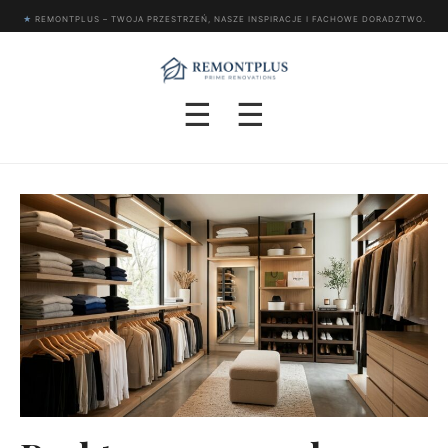
★
REMONTPLUS – TWOJA PRZESTRZEŃ, NASZE INSPIRACJE I FACHOWE DORADZTWO.
☰
☰