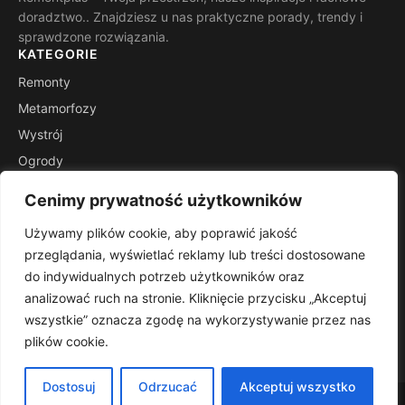
doradztwo.. Znajdziesz u nas praktyczne porady, trendy i
sprawdzone rozwiązania.
KATEGORIE
Remonty
Metamorfozy
Wystrój
Ogrody
Porady
Cenimy prywatność użytkowników
Inspiracje
Używamy plików cookie, aby poprawić jakość
INFORMACJE
przeglądania, wyświetlać reklamy lub treści dostosowane
Kontakt
do indywidualnych potrzeb użytkowników oraz
Mapa witryny
analizować ruch na stronie. Kliknięcie przycisku „Akceptuj
Polityka prywatności
wszystkie” oznacza zgodę na wykorzystywanie przez nas
plików cookie.
RSS
Dostosuj
Odrzucać
Akceptuj wszystko
© 2026 Remontplus. Wszelkie prawa zastrzeżone.