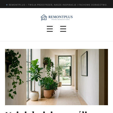
★
REMONTPLUS – TWOJA PRZESTRZEŃ, NASZE INSPIRACJE I FACHOWE DORADZTWO.
☰
☰