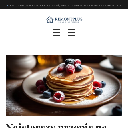
★
REMONTPLUS – TWOJA PRZESTRZEŃ, NASZE INSPIRACJE I FACHOWE DORADZTWO.
☰
☰
Najstarszy przepis na