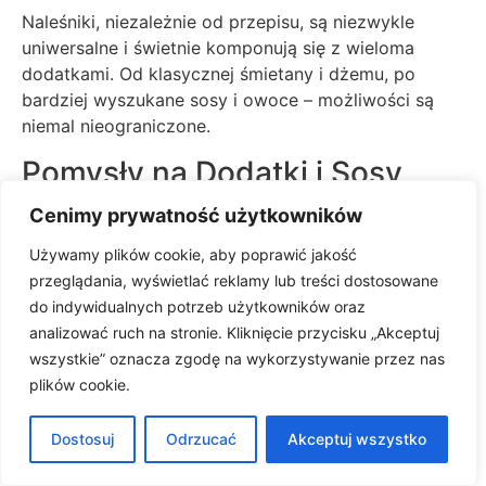
Naleśniki, niezależnie od przepisu, są niezwykle
uniwersalne i świetnie komponują się z wieloma
dodatkami. Od klasycznej śmietany i dżemu, po
bardziej wyszukane sosy i owoce – możliwości są
niemal nieograniczone.
Pomysły na Dodatki i Sosy
Cenimy prywatność użytkowników
Do naleśników z przepisu Ćwierczakiewiczowej
pasować będą zarówno tradycyjne polskie dodatki,
Używamy plików cookie, aby poprawić jakość
jak twaróg z cukrem i śmietaną, jak i bardziej
przeglądania, wyświetlać reklamy lub treści dostosowane
nowoczesne propozycje. Możemy podać je z
do indywidualnych potrzeb użytkowników oraz
sezonowymi owocami, domowym dżemem, bitą
analizować ruch na stronie. Kliknięcie przycisku „Akceptuj
śmietaną, syropem klonowym, a nawet z wytrawnymi
wszystkie” oznacza zgodę na wykorzystywanie przez nas
farszami, jak szpinak z fetą czy kurczak w sosie
plików cookie.
śmietanowym. Ciepły sos owocowy lub karmelowy
również będzie doskonałym uzupełnieniem.
Dostosuj
Odrzucać
Akceptuj wszystko
Wartość Odżywcza