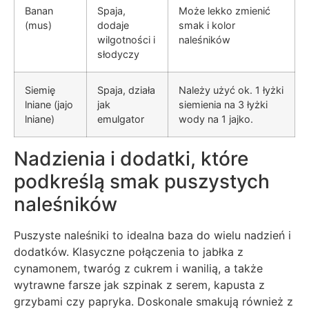
Banan
Spaja,
Może lekko zmienić
(mus)
dodaje
smak i kolor
wilgotności i
naleśników
słodyczy
Siemię
Spaja, działa
Należy użyć ok. 1 łyżki
lniane (jajo
jak
siemienia na 3 łyżki
lniane)
emulgator
wody na 1 jajko.
Nadzienia i dodatki, które
podkreślą smak puszystych
naleśników
Puszyste naleśniki to idealna baza do wielu nadzień i
dodatków. Klasyczne połączenia to jabłka z
cynamonem, twaróg z cukrem i wanilią, a także
wytrawne farsze jak szpinak z serem, kapusta z
grzybami czy papryka. Doskonale smakują również z