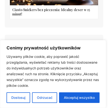
Ciasto Snickers bez pieczenia: Idealny deser w 15
minut!
Polecane artykuły
Cenimy prywatność użytkowników
Używamy plików cookie, aby poprawić jakość
przeglądania, wyświetlać reklamy lub treści dostosowane
do indywidualnych potrzeb użytkowników oraz
analizować ruch na stronie. Kliknięcie przycisku „Akceptuj
wszystkie” oznacza zgodę na wykorzystywanie przez nas
plików cookie.
Grzybek przepis: Puszyste jajko babci to smak!
Dostosuj
Odrzucać
Akceptuj wszystko