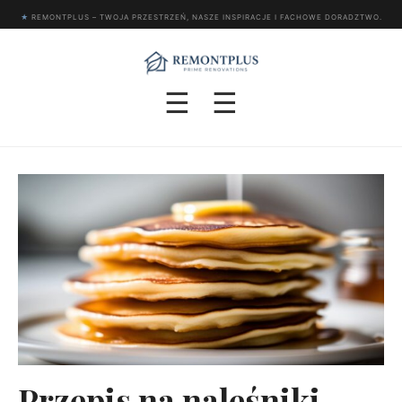
★
REMONTPLUS – TWOJA PRZESTRZEŃ, NASZE INSPIRACJE I FACHOWE DORADZTWO.
☰
☰
Przepis na naleśniki