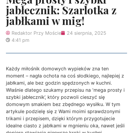
jabłecznik: Szarlotka z
jabłkami w mig!
Redaktor Przy Moście
24 sierpnia, 2025
4:41 pm
Każdy miłośnik domowych wypieków zna ten
moment – nagła ochota na coś słodkiego, najlepiej z
jabłkami, ale bez godzin spędzonych w kuchni.
Właśnie dlatego szukamy przepisu na 'mega prosty i
szybki jabłecznik’, który pozwoli cieszyć się
domowym smakiem bez zbędnego wysiłku. W tym
artykule podzielę się z Wami moimi sprawdzonymi
trikami i przepisem, dzięki którym przygotujecie
idealne ciasto z jabłkami w mgnieniu oka, nawet jeśli
dopiero stawiacie pierwsze kroki w kuchni.