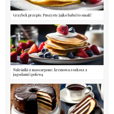
Grzybek przepis: Puszyste jajko babci to smak!
Naleśniki z mascarpone: kremowa rozkosz z
jagodami i polewą