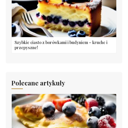
Szybkie ciasto z borówkami i budyniem – kruche i
przepyszne!
Polecane artykuły