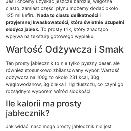
Jeśli chcemy uzyskać jeszcze bardziej wilgotne
ciasto, zamiast części płynu możemy dodać około
125 ml kefiru.
Nada to ciastu delikatności i
przyjemnej kwaskowatości, która świetnie uzupełni
słodycz jabłek.
To prosty trik, który znacząco
wpływa na teksturę gotowego wypieku.
Wartość Odżywcza i Smak
Ten prosty jabłecznik to nie tylko pyszny deser, ale
również stosunkowo zbilansowany wybór. Wartość
odżywcza na 100g to około 231 kcal, 30g
węglowodanów, 3g białka i 11g tłuszczu, co czyni go
rozsądnym wyborem wśród słodkości.
Ile kalorii ma prosty
jabłecznik?
Jak widać, nasz mega prosty jabłecznik nie jest