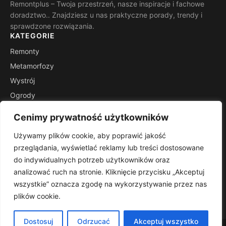
Remontplus – Twoja przestrzeń, nasze inspiracje i fachowe
doradztwo.. Znajdziesz u nas praktyczne porady, trendy i
sprawdzone rozwiązania.
KATEGORIE
Remonty
Metamorfozy
Wystrój
Ogrody
Porady
Cenimy prywatność użytkowników
Inspiracje
Używamy plików cookie, aby poprawić jakość
INFORMACJE
przeglądania, wyświetlać reklamy lub treści dostosowane
Kontakt
do indywidualnych potrzeb użytkowników oraz
Mapa witryny
analizować ruch na stronie. Kliknięcie przycisku „Akceptuj
Polityka prywatności
wszystkie” oznacza zgodę na wykorzystywanie przez nas
plików cookie.
RSS
Dostosuj
Odrzucać
Akceptuj wszystko