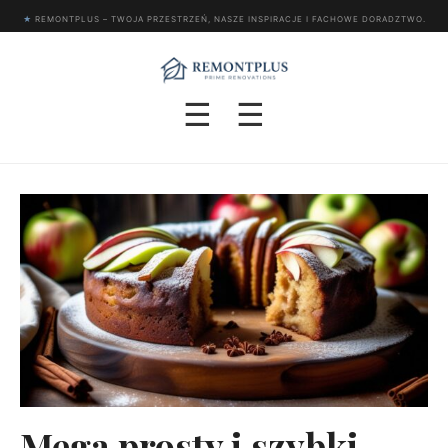
★
REMONTPLUS – TWOJA PRZESTRZEŃ, NASZE INSPIRACJE I FACHOWE DORADZTWO.
☰
☰
Mega prosty i szybki