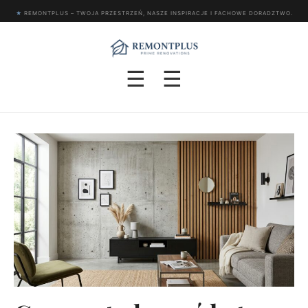
★
REMONTPLUS – TWOJA PRZESTRZEŃ, NASZE INSPIRACJE I FACHOWE DORADZTWO.
☰
☰