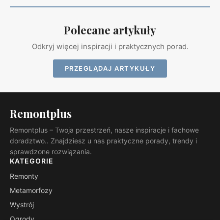
Polecane artykuły
Odkryj więcej inspiracji i praktycznych porad.
PRZEGLĄDAJ ARTYKUŁY
Remontplus
Remontplus – Twoja przestrzeń, nasze inspiracje i fachowe
doradztwo.. Znajdziesz u nas praktyczne porady, trendy i
sprawdzone rozwiązania.
KATEGORIE
Remonty
Metamorfozy
Wystrój
Ogrody