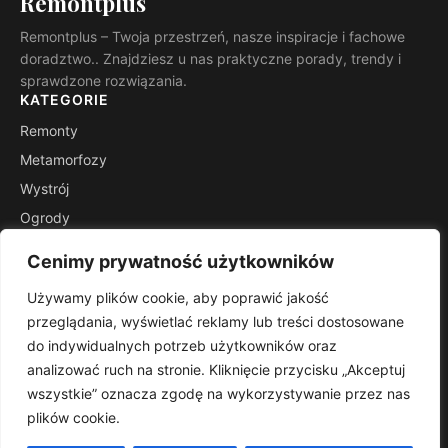
Remontplus
Remontplus – Twoja przestrzeń, nasze inspiracje i fachowe
doradztwo.. Znajdziesz u nas praktyczne porady, trendy i
sprawdzone rozwiązania.
KATEGORIE
Remonty
Metamorfozy
Wystrój
Ogrody
Porady
Cenimy prywatność użytkowników
Inspiracje
Używamy plików cookie, aby poprawić jakość
INFORMACJE
przeglądania, wyświetlać reklamy lub treści dostosowane
Kontakt
do indywidualnych potrzeb użytkowników oraz
Mapa witryny
analizować ruch na stronie. Kliknięcie przycisku „Akceptuj
Polityka prywatności
wszystkie” oznacza zgodę na wykorzystywanie przez nas
plików cookie.
RSS