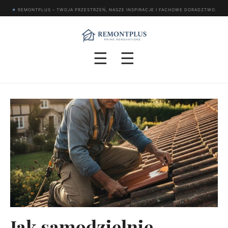
★
REMONTPLUS – TWOJA PRZESTRZEŃ, NASZE INSPIRACJE I FACHOWE DORADZTWO.
☰
☰
Jak samodzielnie