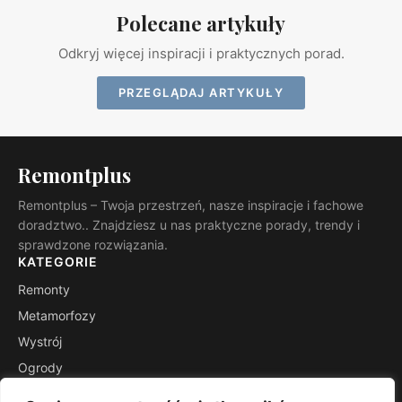
Polecane artykuły
Odkryj więcej inspiracji i praktycznych porad.
PRZEGLĄDAJ ARTYKUŁY
Remontplus
Remontplus – Twoja przestrzeń, nasze inspiracje i fachowe
doradztwo.. Znajdziesz u nas praktyczne porady, trendy i
sprawdzone rozwiązania.
KATEGORIE
Remonty
Metamorfozy
Wystrój
Ogrody
Porady