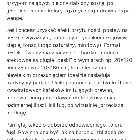
przypominających bielony dąb czy sosnę, po
głębokie, ciemne kolory egzotycznego drewna typu
wenge.
Jeśli chcesz uzyskać efekt przytulności, postaw na
płytki z wyraźnym, naturalnym rysunkiem słojów w
ciepłej tonacji (dąb naturalny, miodowy). Format
płytek również ma znaczenie – bardzo modne i
efektowne są długie „deski” o wymiarach np. 20×120
cm czy nawet 20×160 cm, które kładzione z
niewielkim przesunięciem idealnie naśladują
tradycyjny parkiet. Unikaj natomiast bardzo krótkich,
kwadratowych kafelków imitujących drewno,
ponieważ mogą one dawać efekt sztuczności i
nadmiernej ilości linii fug, co wizualnie „przeciąża”
podłogę.
Pamiętaj także o doborze odpowiedniego koloru
fugi. Powinna ona być jak najbardziej zbliżona do
koloru płytek. Dzięki zastosowaniu masy spoinowej