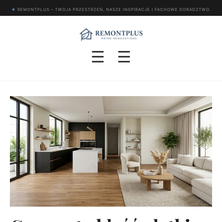
★
REMONTPLUS – TWOJA PRZESTRZEŃ, NASZE INSPIRACJE I FACHOWE DORADZTWO.
☰
☰