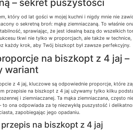
ą – sekret puszystości
em, który od lat gości w mojej kuchni i nigdy mnie nie zawi
gacony o sekretną broń: mąkę ziemniaczaną. To właśnie on
stabilność, sprawiając, że jest idealną bazą do wszelkich t
sukcesu tkwi nie tylko w proporcjach, ale także w technice,
z każdy krok, aby Twój biszkopt był zawsze perfekcyjny.
proporcje na biszkopt z 4 jaj –
 wariant
cie z 4 jaj, kluczowe są odpowiednie proporcje, które za
ym przepisie na biszkopt z 4 jaj używamy tylko kilku pod
 pszennej i ziemniaczanej. Ta mąka ziemniaczana, często ni
to ona odpowiada za tę niezwykłą puszystość i delikatno
 ciasta, zapobiegając jego opadaniu.
rzepis na biszkopt z 4 jaj