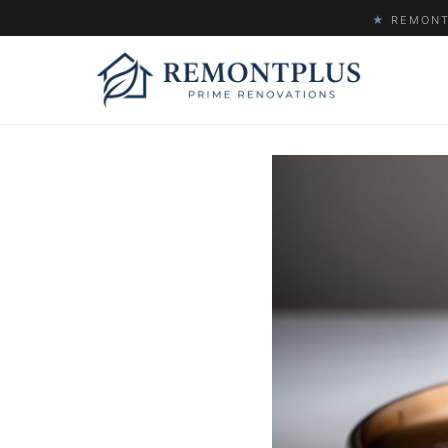
★
REMONTP