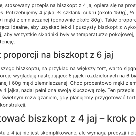
ej stosowany przepis na biszkopt z 4 jaj opiera się na pro
s. Potrzebujemy 4 jajka, ¾ szklanki cukru (około 150g), ½
ki mąki ziemniaczanej (ponownie około 80g). Takie propor
wręcz idealne, aby uzyskać lekki i puszysty biszkopt z wyk
j, aby wszystkie składniki były w temperaturze pokojowej, c
tencję.
 proporcji na biszkopt z 6 jaj
kszego biszkoptu, na przykład na większy tort, warto sięgną
cje wyglądają następująco: 6 jajek rozdzielonych na 6 bia
nej i 60g mąki ziemniaczanej. Choć procentowo mąki ziemn
a 4 jajka, nadal pełni ona swoją kluczową rolę. Ten przepis
st świetnym rozwiązaniem, gdy planujemy przygotować tort 
onstrukcji.
ować biszkopt z 4 jaj – krok 
u z 4 jaj nie jest skomplikowane, ale wymaga precyzji i ci