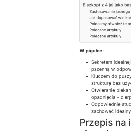
Biszkopt z 4 jaj jako b
Zastosowanie jasnego 
Jak dopasować wielkoś
Polecamy również te ar
Polecane artykuły
Polecane artykuły
W pigułce:
Sekretem idealnej
pszenną w odpowi
Kluczem do puszys
strukturę bez uży
Otwieranie piekar
opadnięcia – cier
Odpowiednie studz
zachować idealny 
Przepis na 