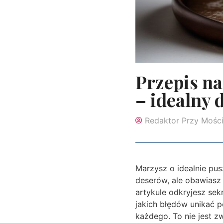
Przepis na
– idealny 
Redaktor Przy Mośc
Marzysz o idealnie pus
deserów, ale obawiasz 
artykule odkryjesz sekr
jakich błędów unikać p
każdego. To nie jest z