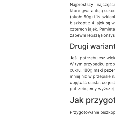
Najprostszy i najczęści
które gwarantują sukce
(około 80g) i ½ szklan
biszkopt z 4 jajek są 
czterech jajek. Pamięta
zapewni lepszą konsys
Drugi wariant
Jeśli potrzebujesz wię
W tym przypadku propor
cukru, 180g mąki pszen
mniej niż w przepisie n
objętość ciasta, co je
potrzebujemy wyższej k
Jak przygot
Przygotowanie biszkopt