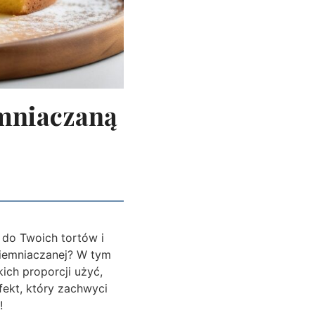
emniaczaną
 do Twoich tortów i
ziemniaczanej? W tym
kich proporcji użyć,
fekt, który zachwyci
!