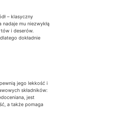
ódł – klasyczny
a nadaje mu niezwykłą
ortów i deserów.
 dlatego dokładnie
pewnią jego lekkość i
stawowych składników:
edoceniana, jest
ść, a także pomaga