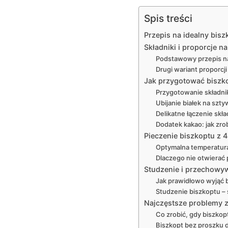
Spis treści
Przepis na idealny bisz
Składniki i proporcje n
Podstawowy przepis na 
Drugi wariant proporcji 
Jak przygotować biszkop
Przygotowanie składni
Ubijanie białek na szt
Delikatne łączenie skł
Dodatek kakao: jak zro
Pieczenie biszkoptu z 4 
Optymalna temperatura 
Dlaczego nie otwierać 
Studzenie i przechowy
Jak prawidłowo wyjąć b
Studzenie biszkoptu – 
Najczęstsze problemy z 
Co zrobić, gdy biszkop
Biszkopt bez proszku d