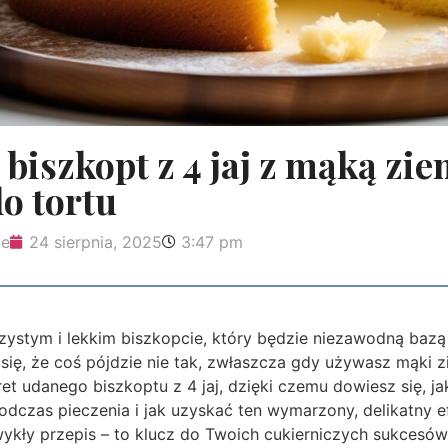
 biszkopt z 4 jaj z mąką zi
do tortu
ie
24 sierpnia, 2025
3:47 pm
zystym i lekkim biszkopcie, który będzie niezawodną bazą
się, że coś pójdzie nie tak, zwłaszcza gdy używasz mąki 
et udanego biszkoptu z 4 jaj, dzięki czemu dowiesz się, ja
odczas pieczenia i jak uzyskać ten wymarzony, delikatny e
wykły przepis – to klucz do Twoich cukierniczych sukcesów