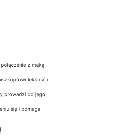
e połączenie z mąką
biszkoptowi lekkość i
ry prowadzi do jego
eniu się i pomaga
ą