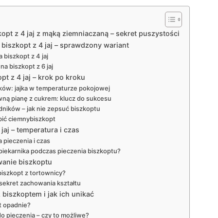
kopt z 4 jaj z mąką ziemniaczaną – sekret puszystości
a biszkopt z 4 jaj – sprawdzony wariant
biszkopt z 4 jaj
na biszkopt z 6 jaj
t z 4 jaj – krok po kroku
ków: jajka w temperaturze pokojowej
ywną pianę z cukrem: klucz do sukcesu
adników – jak nie zepsuć biszkoptu
bić ciemnybiszkopt
jaj – temperatura i czas
pieczenia i czas
piekarnika podczas pieczenia biszkoptu?
wanie biszkoptu
iszkopt z tortownicy?
sekret zachowania kształtu
biszkoptem i jak ich unikać
t opadnie?
o pieczenia – czy to możliwe?