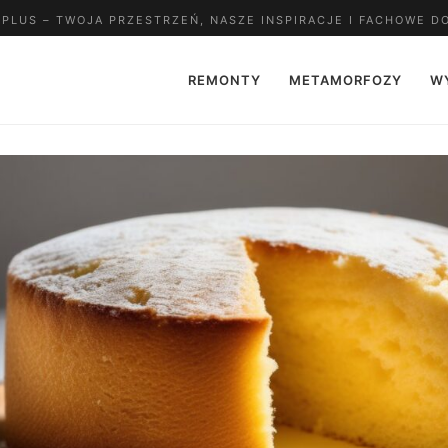
LUS – TWOJA PRZESTRZEŃ, NASZE INSPIRACJE I FACHOWE D
REMONTY
METAMORFOZY
W