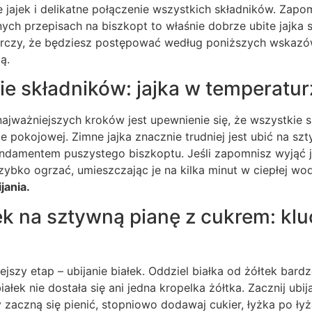
e jajek i delikatne połączenie wszystkich składników. Zapo
nych przepisach na biszkopt to właśnie dobrze ubite jajka
arczy, że będziesz postępować według poniższych wskazów
ą.
e składników: jajka w temperatur
ajważniejszych kroków jest upewnienie się, że wszystkie s
e pokojowej. Zimne jajka znacznie trudniej jest ubić na szt
fundamentem puszystego biszkoptu. Jeśli zapomnisz wyjąć j
zybko ogrzać, umieszczając je na kilka minut w ciepłej wo
jania.
łek na sztywną pianę z cukrem: kl
jszy etap – ubijanie białek. Oddziel białka od żółtek bard
iałek nie dostała się ani jedna kropelka żółtka. Zacznij ubi
 zaczną się pienić, stopniowo dodawaj cukier, łyżka po ły