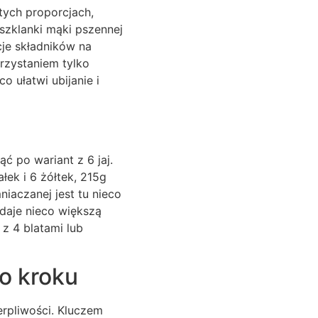
stych proporcjach,
 szklanki mąki pszennej
cje składników na
orzystaniem tylko
o ułatwi ubijanie i
ć po wariant z 6 jaj.
łek i 6 żółtek, 215g
iaczanej jest tu nieco
 daje nieco większą
z 4 blatami lub
po kroku
erpliwości. Kluczem