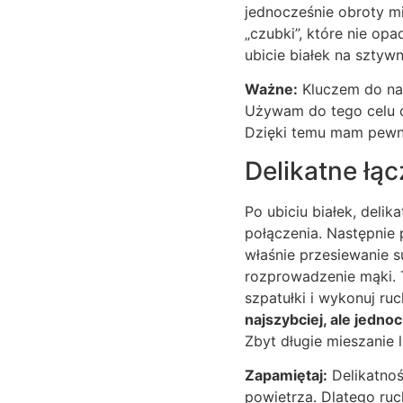
jednocześnie obroty mi
„czubki”, które nie opa
ubicie białek na sztyw
Ważne:
Kluczem do nap
Używam do tego celu os
Dzięki temu mam pewnoś
Delikatne łąc
Po ubiciu białek, delik
połączenia. Następnie
właśnie przesiewanie 
rozprowadzenie mąki. T
szpatułki i wykonuj ru
najszybciej, ale jedno
Zbyt długie mieszanie 
Zapamiętaj:
Delikatnoś
powietrza. Dlatego ru