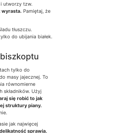
i utworzy tzw.
t wyrasta.
Pamiętaj, że
ladu tłuszczu.
lko do ubijania białek.
 biszkoptu
otach tylko do
do masy jajecznej. To
nia równomierne
h składników. Użyj
araj się robić to jak
ej struktury piany.
nie.
ie jak najwięcej
 delikatność sprawia,