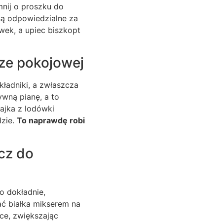
mnij o proszku do
 są odpowiedzialne za
ek, a upiec biszkopt
ze pokojowej
kładniki, a zwłaszcza
ywną pianę, a to
ajka z lodówki
dzie.
To naprawdę robi
ucz do
zo dokładnie,
jać białka mikserem na
żce, zwiększając