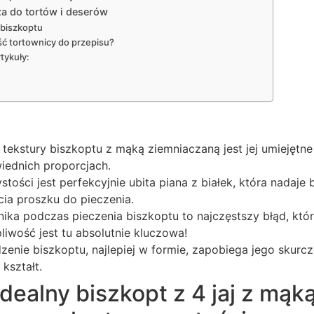
aza do tortów i deserów
biszkoptu
ć tortownicy do przepisu?
tykuły:
 tekstury biszkoptu z mąką ziemniaczaną jest jej umiejętn
ednich proporcjach.
tości jest perfekcyjnie ubita piana z białek, która nadaje 
cia proszku do pieczenia.
nika podczas pieczenia biszkoptu to najczęstszy błąd, któ
pliwość jest tu absolutnie kluczowa!
enie biszkoptu, najlepiej w formie, zapobiega jego skurcz
kształt.
idealny biszkopt z 4 jaj z mąk