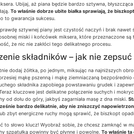
ksera. Ubijaj, aż piana będzie bardzo sztywna, błyszcząca 
dają.
To właśnie dobrze ubite białka sprawiają, że biszkop
no to gwarancja sukcesu.
rawdę sztywnej piany jest czystość naczyń i brak nawet ś
obnej miski i końcówek miksera, które przeznaczone są ty
ć, że nic nie zakłóci tego delikatnego procesu.
zenie składników – jak nie zepsuć
atnie dodaj żółtka, po jednym, miksując na najniższych obr
 przesiej mąkę pszenną i mąkę ziemniaczaną bezpośrednio 
suchego składnika zapobiega powstawaniu grudek i zapew
eraz kluczowe jest delikatne połączenie suchych i mokryc
chy od dołu do góry, jakbyś zagarniała masę z dna miski.
St
cześnie bardzo delikatnie, aby nie zniszczyć napowietrzon
lub zbyt energiczne ruchy mogą sprawić, że biszkopt opad
ć to słowo klucz! Wyobraź sobie, że chcesz zamknąć w mas
chy szpatułką powinny być płynne i powolne.
To właśnie ta