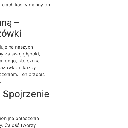
orcjach kaszy manny do
nną –
zówki
luje na naszych
y za swój głęboki,
każdego, kto szuka
skazówkom każdy
czeniem. Ten przepis
.
 Spojrzenie
onijne połączenie
y. Całość tworzy