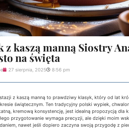
z kaszą manną Siostry Ana
sto na święta
ie
27 sierpnia, 2025
8:56 pm
tazji z kaszą manną to prawdziwy klasyk, który od lat kró
kresie świątecznym. Ten tradycyjny polski wypiek, chwalon
atną, kremową konsystencję, jest idealną propozycją dla 
Jego przygotowanie wymaga precyzji, ale dzięki moim w
daniem, nawet jeśli dopiero zaczyna swoją przygodę z pie