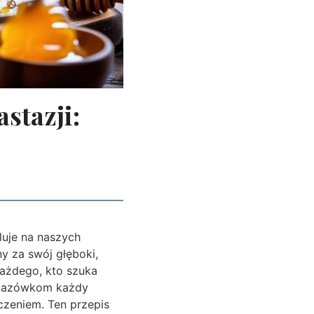
stazji:
luje na naszych
y za swój głęboki,
każdego, kto szuka
skazówkom każdy
czeniem. Ten przepis