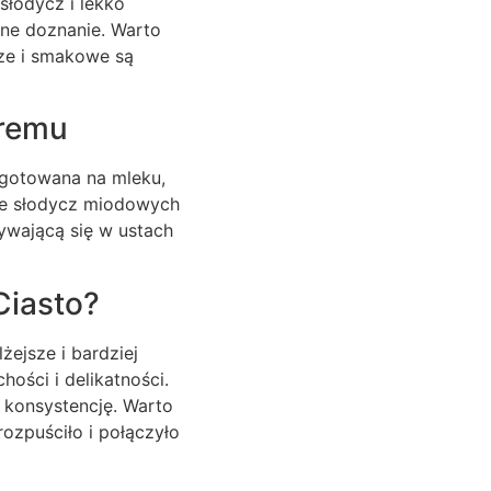
słodycz i lekko
ne doznanie. Warto
cze i smakowe są
Kremu
ugotowana na mleku,
uje słodycz miodowych
ywającą się w ustach
Ciasto?
żejsze i bardziej
ości i delikatności.
konsystencję. Warto
ozpuściło i połączyło