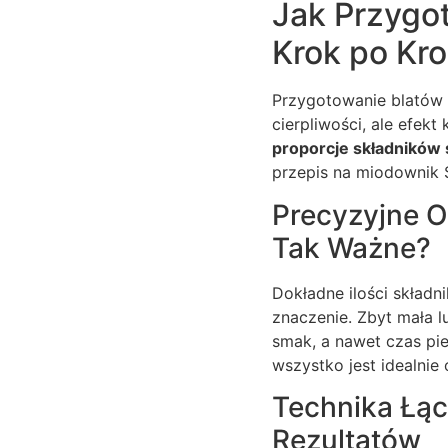
Jak Przygo
Krok po Kr
Przygotowanie blatów 
cierpliwości, ale efek
proporcje składników s
przepis na miodownik S
Precyzyjne O
Tak Ważne?
Dokładne ilości składn
znaczenie. Zbyt mała l
smak, a nawet czas pi
wszystko jest idealnie
Technika Łąc
Rezultatów