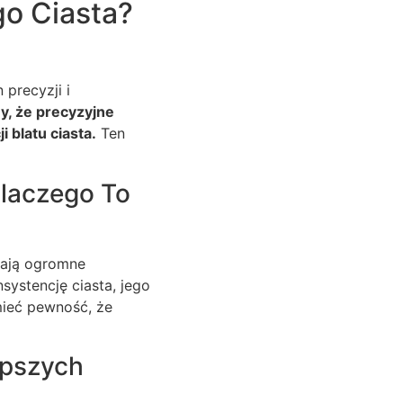
go Ciasta?
precyzji i
y, że precyzyjne
 blatu ciasta.
Ten
Dlaczego To
 mają ogromne
systencję ciasta, jego
mieć pewność, że
epszych