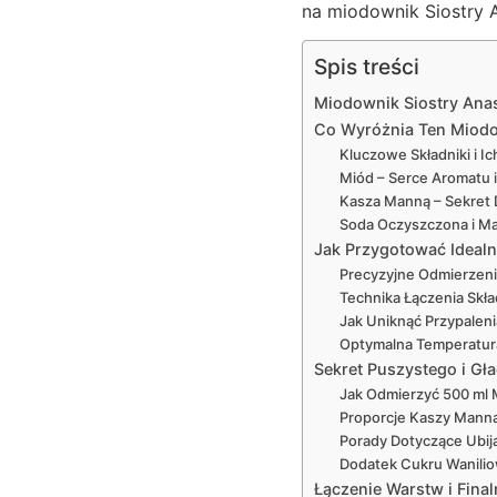
na miodownik Siostry A
Spis treści
Miodownik Siostry Anas
Co Wyróżnia Ten Miodow
Kluczowe Składniki i Ic
Miód – Serce Aromatu i
Kasza Manną – Sekret 
Soda Oczyszczona i Ma
Jak Przygotować Ideal
Precyzyjne Odmierzeni
Technika Łączenia Skła
Jak Uniknąć Przypaleni
Optymalna Temperatura
Sekret Puszystego i G
Jak Odmierzyć 500 ml 
Proporcje Kaszy Manna 
Porady Dotyczące Ubij
Dodatek Cukru Wanili
Łączenie Warstw i Fin