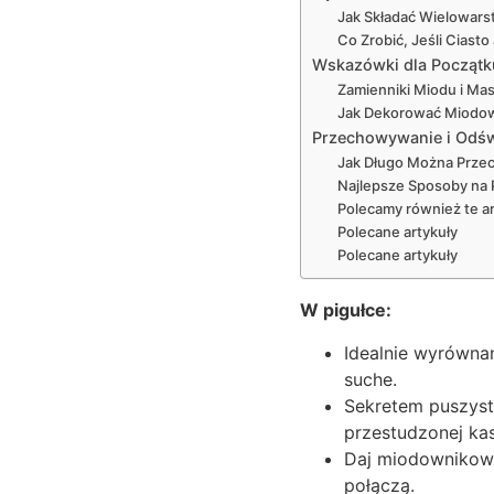
Jak Składać Wielowar
Co Zrobić, Jeśli Ciast
Wskazówki dla Początk
Zamienniki Miodu i Ma
Jak Dekorować Miodow
Przechowywanie i Odś
Jak Długo Można Prz
Najlepsze Sposoby na
Polecamy również te ar
Polecane artykuły
Polecane artykuły
W pigułce:
Idealnie wyrównan
suche.
Sekretem puszyst
przestudzonej ka
Daj miodownikowi 
połączą.