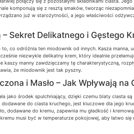
łatwiej połączy się z pozostałymi składnikami ciasta. Jego 
ale komponują się z resztą smaków, tworząc niezapomnia
yrządzano już w starożytności, a jego właściwości odżyw
– Sekret Delikatnego i Gęstego 
 to, co odróżnia ten miodownik od innych. Kasza manna, 
ocześnie niezwykle delikatny krem, który idealnie przełam
zie kaszy manny zawdzięczamy tę charakterystyczną, rozpł
rawia, że miodownik jest tak pyszny.
zona i Masło – Jak Wpływają na 
a jako środek spulchniający, dzięki czemu blaty ciasta są l
 dodawane do ciasta kruchego, jest kluczowe dla jego kruch
ło, dodawane do kremu, zapewnia mu gładkość i kremową 
kremu musi być w temperaturze pokojowej, aby łatwo się r