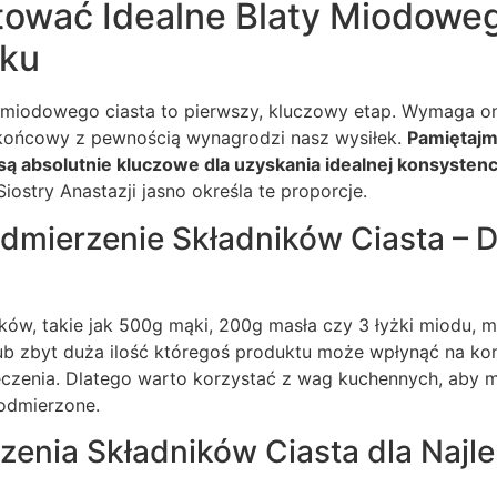
tować Idealne Blaty Miodowe
oku
miodowego ciasta to pierwszy, kluczowy etap. Wymaga on 
t końcowy z pewnością wynagrodzi nasz wysiłek.
Pamiętajm
ą absolutnie kluczowe dla uzyskania idealnej konsystencji
iostry Anastazji jasno określa te proporcje.
dmierzenie Składników Ciasta – 
ików, takie jak 500g mąki, 200g masła czy 3 łyżki miodu,
ub zbyt duża ilość któregoś produktu może wpłynąć na kon
eczenia. Dlatego warto korzystać z wag kuchennych, aby 
 odmierzone.
zenia Składników Ciasta dla Najl