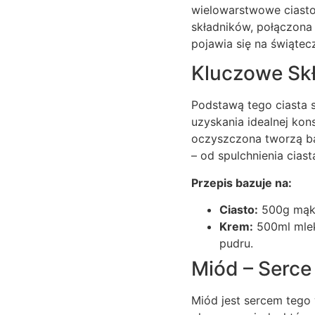
wielowarstwowe ciasto,
składników, połączona 
pojawia się na świątec
Kluczowe Skła
Podstawą tego ciasta s
uzyskania idealnej kons
oczyszczona tworzą ba
– od spulchnienia cias
Przepis bazuje na:
Ciasto:
500g mąki,
Krem:
500ml mleka
pudru.
Miód – Serce
Miód jest sercem tego