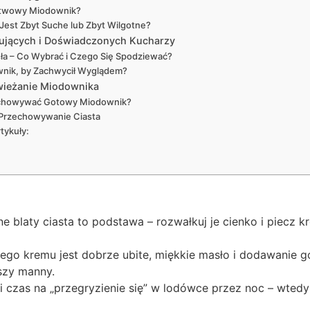
stwowy Miodownik?
o Jest Zbyt Suche lub Zbyt Wilgotne?
ujących i Doświadczonych Kucharzy
sła – Co Wybrać i Czego Się Spodziewać?
nik, by Zachwycił Wyglądem?
wieżanie Miodownika
echowywać Gotowy Miodownik?
 Przechowywanie Ciasta
tykuły:
e blaty ciasta to podstawa – rozwałkuj je cienko i piecz kr
ego kremu jest dobrze ubite, miękkie masło i dodawanie g
szy manny.
czas na „przegryzienie się” w lodówce przez noc – wtedy 