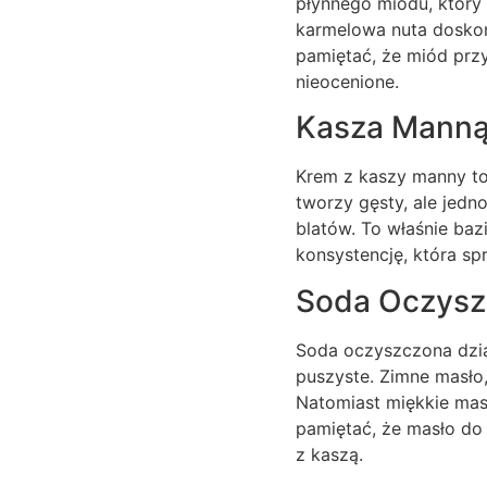
płynnego miodu, który 
karmelowa nuta doskon
pamiętać, że miód prz
nieocenione.
Kasza Manną 
Krem z kaszy manny to
tworzy gęsty, ale jedn
blatów. To właśnie ba
konsystencję, która sp
Soda Oczyszc
Soda oczyszczona dział
puszyste. Zimne masło,
Natomiast miękkie mas
pamiętać, że masło do 
z kaszą.