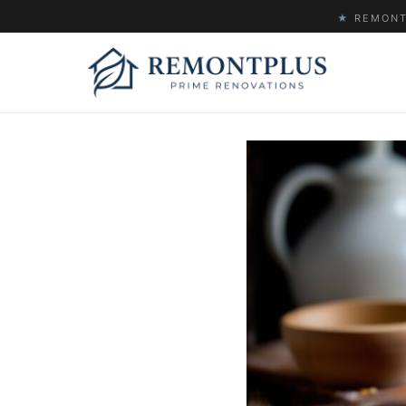
★
REMONTP