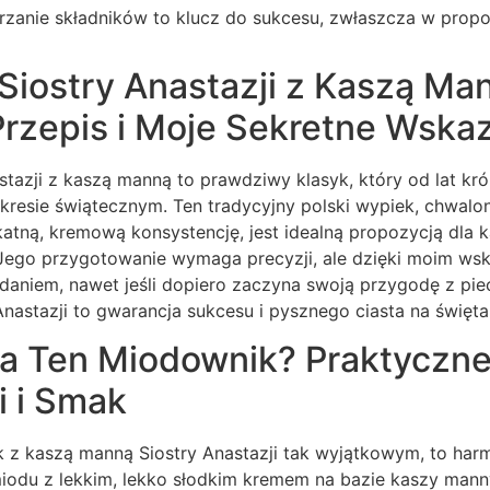
rzanie składników to klucz do sukcesu, zwłaszcza w prop
Siostry Anastazji z Kaszą Ma
Przepis i Moje Sekretne Wska
tazji z kaszą manną to prawdziwy klasyk, który od lat kró
kresie świątecznym. Ten tradycyjny polski wypiek, chwalon
atną, kremową konsystencję, jest idealną propozycją dla 
Jego przygotowanie wymaga precyzji, ale dzięki moim w
daniem, nawet jeśli dopiero zaczyna swoją przygodę z pie
nastazji to gwarancja sukcesu i pysznego ciasta na święta
a Ten Miodownik? Praktyczne
i i Smak
 z kaszą manną Siostry Anastazji tak wyjątkowym, to harm
odu z lekkim, lekko słodkim kremem na bazie kaszy mann