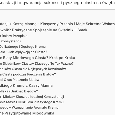
nastazji to gwarancja sukcesu i pysznego ciasta na święta
tazji z Kaszą Manną – Klasyczny Przepis i Moje Sekretne Wska
nik? Praktyczne Spojrzenie na Składniki i Smak
h Rola w Przepisie
 Konsystencji
Delikatnego i Gęstego Kremu
sło – Jak Wpływają na Ciasto?
ne Blaty Miodowego Ciasta? Krok po Kroku
e Składników Ciasta – Dlaczego To Tak Ważne?
dników Ciasta dla Najlepszych Rezultatów
a Ciasta podczas Pieczenia Blatów?
 i Czas Pieczenia Blatów
ładkiego Kremu z Kaszy Manna
Mleka i Uniknąć Błędów?
i Mleka – Klucz do Idealnej Konsystencji
ania Masła i Cukru dla Puszystego Kremu
owego – Wzmacnianie Aromatu Kremu
alne Przygotowanie Miodownika