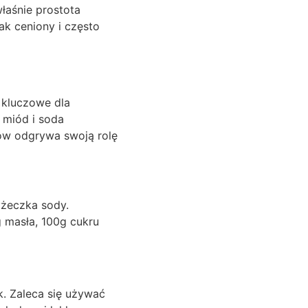
łaśnie prostota
ak ceniony i często
ą kluczowe dla
, miód i soda
ów odgrywa swoją rolę
yżeczka sody.
 masła, 100g cukru
k. Zaleca się używać