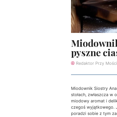
Miodownik 
pyszne cia
Redaktor Przy Mośc
Miodownik Siostry Anas
stołach, zwłaszcza w o
miodowy aromat i delik
czegoś wyjątkowego. 
poradzi sobie z tym za