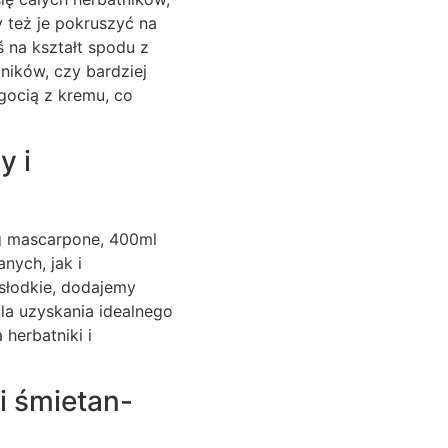
y też je pokruszyć na
ś na kształt spodu z
ników, czy bardziej
gocią z kremu, co
y i
0g mascarpone, 400ml
nych, jak i
słodkie, dodajemy
dla uzyskania idealnego
herbatniki i
i śmietan-