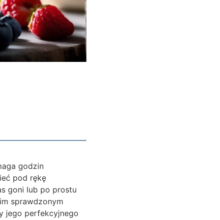
maga godzin
ieć pod rękę
s goni lub po prostu
moim sprawdzonym
y jego perfekcyjnego