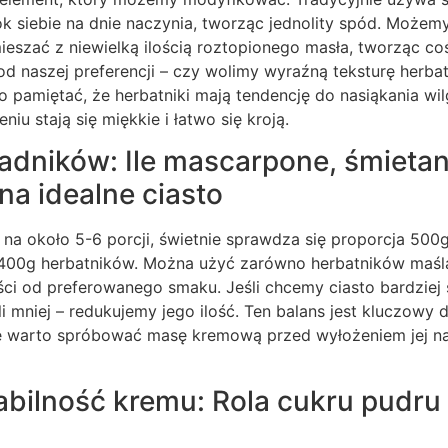
ok siebie na dnie naczynia, tworząc jednolity spód. Możem
ieszać z niewielką ilością roztopionego masła, tworząc co
od naszej preferencji – czy wolimy wyraźną teksturę herbat
 pamiętać, że herbatniki mają tendencję do nasiąkania wil
niu stają się miękkie i łatwo się kroją.
ładników: Ile mascarpone, śmietan
na idealne ciasto
 na około 5-6 porcji, świetnie sprawdza się proporcja 50
 400g herbatników. Można użyć zarówno herbatników maśla
ci od preferowanego smaku. Jeśli chcemy ciasto bardziej 
li mniej – redukujemy jego ilość. Ten balans jest kluczowy 
 warto spróbować masę kremową przed wyłożeniem jej na 
abilność kremu: Rola cukru pudru 