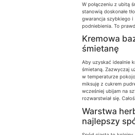
W połączeniu z ubitą ś
stanowią doskonałe tło
gwarancja szybkiego i
podniebienia. To praw
Kremowa baza
śmietanę
Aby uzyskać idealnie 
śmietaną. Zazwyczaj u
w temperaturze pokojow
miksuję z cukrem pudre
wcześniej ubijam na sz
rozwarstwiał się. Całoś
Warstwa herb
najlepszy sp
Spód ciasta to kolejn