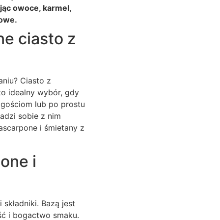
jąc owoce, karmel,
kowe.
e ciasto z
aniu? Ciasto z
to idealny wybór, gdy
gościom lub po prostu
adzi sobie z nim
ascarpone i śmietany z
one i
składniki. Bazą jest
ść i bogactwo smaku.