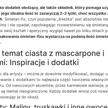
lko dodatek słodzący, ale także składnik, który pomaga uz
jego idealna ilość to zazwyczaj 2-3 łyżki, choć wszystko
h.
Śmietan-fix, czyli popularna „śnieżka”, jest absolutnie ni
ilny i nie opadał, zapobiegając rozwarstwieniu się śmietan
e swój kształt i apetyczny wygląd nawet po kilku dniach
pakowania śmietan-fixu wystarcza na podaną ilość śmiet
.
 temat ciasta z mascarpone i
i: Inspiracje i dodatki
tno dla artysty – można je dowolnie modyfikować, dodając u
wanie z dodatkami to najlepsza część tworzenia własnych,
eru. Od owocowych akcentów, przez karmelowe wariacje, 
i są niemal nieograniczone. Każdy dodatek wnosi coś nowe
osowując je do okazji.
: Maliny, truskawki i inne owoce