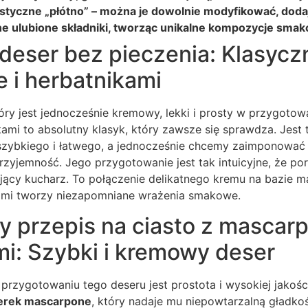
tastyczne „płótno” – można je dowolnie modyfikować, doda
ne ulubione składniki, tworząc unikalne kompozycje sma
eser bez pieczenia: Klasyczn
 i herbatnikami
óry jest jednocześnie kremowy, lekki i prosty w przygotow
ami to absolutny klasyk, który zawsze się sprawdza. Jest 
zybkiego i łatwego, a jednocześnie chcemy zaimponować 
rzyjemność. Jego przygotowanie jest tak intuicyjne, że por
jący kucharz. To połączenie delikatnego kremu na bazie m
ami tworzy niezapomniane wrażenia smakowe.
 przepis na ciasto z mascarp
i: Szybki i kremowy deser
rzygotowaniu tego deseru jest prostota i wysokiej jakości 
erek mascarpone
, który nadaje mu niepowtarzalną gładko