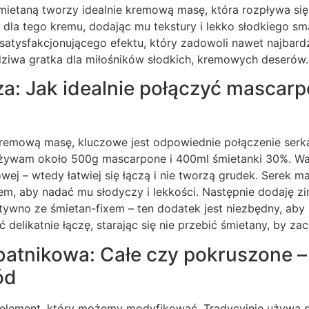
mietaną tworzy idealnie kremową masę, która rozpływa się
 dla tego kremu, dodając mu tekstury i lekko słodkiego sm
 satysfakcjonującego efektu, który zadowoli nawet najbar
dziwa gratka dla miłośników słodkich, kremowych deserów.
: Jak idealnie połączyć mascarp
kremową masę, kluczowe jest odpowiednie połączenie ser
żywam około 500g mascarpone i 400ml śmietanki 30%. Waż
ej – wtedy łatwiej się łączą i nie tworzą grudek. Serek m
m, aby nadać mu słodyczy i lekkości. Następnie dodaję zi
tywno ze śmietan-fixem – ten dodatek jest niezbędny, aby k
ć delikatnie łączę, starając się nie przebić śmietany, by z
atnikowa: Całe czy pokruszone – 
ód
y element, który możemy modyfikować. Tradycyjnie używa s