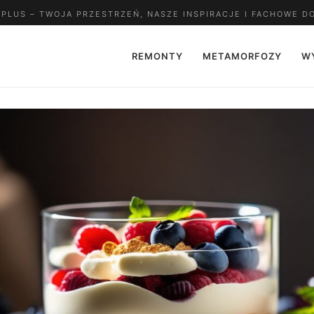
LUS – TWOJA PRZESTRZEŃ, NASZE INSPIRACJE I FACHOWE D
REMONTY
METAMORFOZY
W