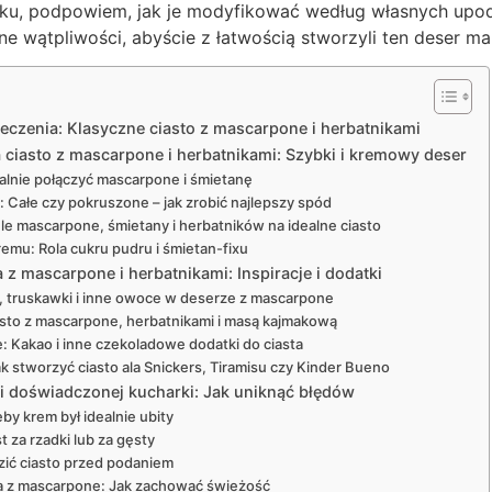
ku, podpowiem, jak je modyfikować według własnych upod
ne wątpliwości, abyście z łatwością stworzyli ten deser ma
eczenia: Klasyczne ciasto z mascarpone i herbatnikami
ciasto z mascarpone i herbatnikami: Szybki i kremowy deser
alnie połączyć mascarpone i śmietanę
Całe czy pokruszone – jak zrobić najlepszy spód
Ile mascarpone, śmietany i herbatników na idealne ciasto
remu: Rola cukru pudru i śmietan-fixu
a z mascarpone i herbatnikami: Inspiracje i dodatki
 truskawki i inne owoce w deserze z mascarpone
sto z mascarpone, herbatnikami i masą kajmakową
 Kakao i inne czekoladowe dodatki do ciasta
k stworzyć ciasto ala Snickers, Tiramisu czy Kinder Bueno
iki doświadczonej kucharki: Jak uniknąć błędów
by krem był idealnie ubity
t za rzadki lub za gęsty
zić ciasto przed podaniem
a z mascarpone: Jak zachować świeżość