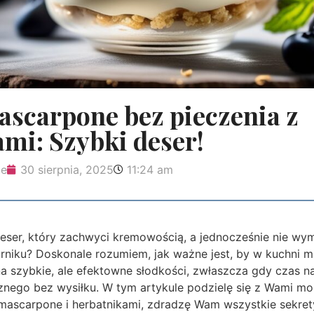
ascarpone bez pieczenia z
mi: Szybki deser!
ie
30 sierpnia, 2025
11:24 am
deser, który zachwyci kremowością, a jednocześnie nie wy
rniku? Doskonale rozumiem, jak ważne jest, by w kuchni m
 szybkie, ale efektowne słodkości, zwłaszcza gdy czas na
nego bez wysiłku. W tym artykule podzielę się z Wami 
 mascarpone i herbatnikami, zdradzę Wam wszystkie sekret