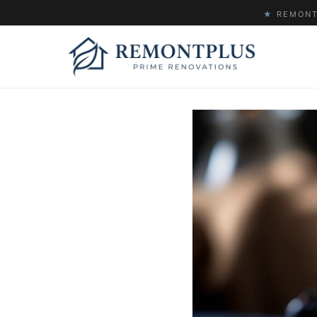
★
REMONTP