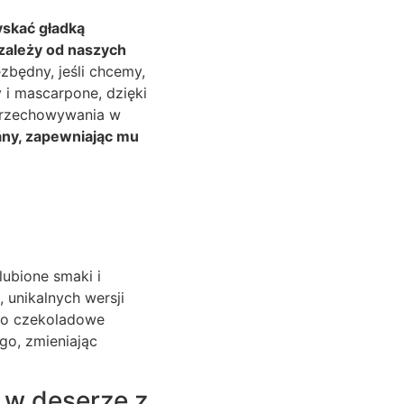
yskać gładką
 zależy od naszych
ezbędny, jeśli chcemy,
y i mascarpone, dzięki
 przechowywania w
any, zapewniając mu
lubione smaki i
 unikalnych wersji
po czekoladowe
go, zmieniając
 w deserze z