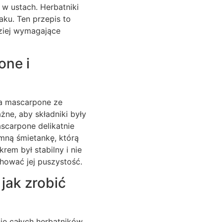
 w ustach. Herbatniki
aku. Ten przepis to
dziej wymagające
one i
ka mascarpone ze
ne, aby składniki były
ascarpone delikatnie
mną śmietankę, którą
rem był stabilny i nie
achować jej puszystość.
jak zrobić
ię całych herbatników,