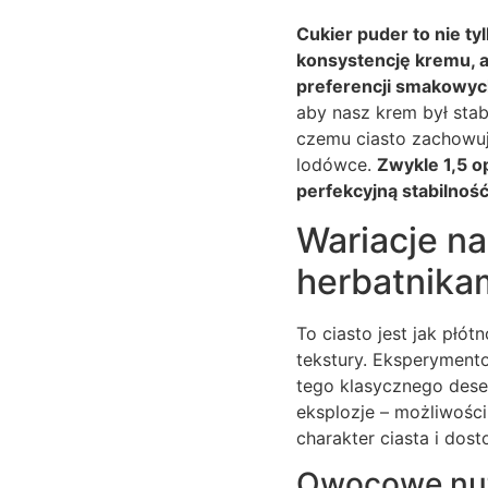
Cukier puder to nie ty
konsystencję kremu, a 
preferencji smakowyc
aby nasz krem był stab
czemu ciasto zachowuj
lodówce.
Zwykle 1,5 o
perfekcyjną stabilność
Wariacje na
herbatnikam
To ciasto jest jak płó
tekstury. Eksperymento
tego klasycznego des
eksplozje – możliwośc
charakter ciasta i dost
Owocowe nuty