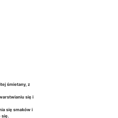
ej śmietany, z
arstwianiu się i
nia się smaków i
 się.