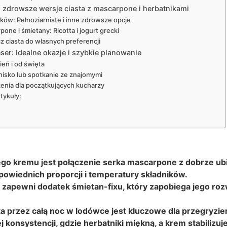
i zdrowsze wersje ciasta z mascarpone i herbatnikami
ików: Pełnoziarniste i inne zdrowsze opcje
one i śmietany: Ricotta i jogurt grecki
 ciasta do własnych preferencji
ser: Idealne okazje i szybkie planowanie
ień i od święta
isko lub spotkanie ze znajomymi
zenia dla początkujących kucharzy
tykuły:
go kremu jest połączenie serka mascarpone z dobrze ubit
wiednich proporcji i temperatury składników.
 zapewni dodatek śmietan-fixu, który zapobiega jego rozw
ta przez całą noc w lodówce jest kluczowe dla przegryzie
j konsystencji, gdzie herbatniki miękną, a krem stabilizuje