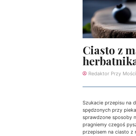
Ciasto z m
herbatnika
Redaktor Przy Mośc
Szukacie przepisu na 
spędzonych przy pieka
sprawdzone sposoby na
pragniemy czegoś pysz
przepisem na ciasto z